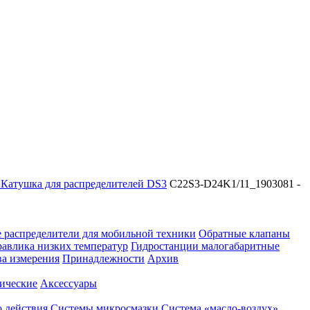
- Катушка для распределителей DS3
C22S3-D24K1/11_1903081 -
 распределители для мобильной техники
Обратные клапаны
равлика низких температур
Гидростанции малогабаритные
ва измерения
Принадлежности
Архив
ические
Аксессуары
 действия
Системы микросмазки
Система «масло-воздух»