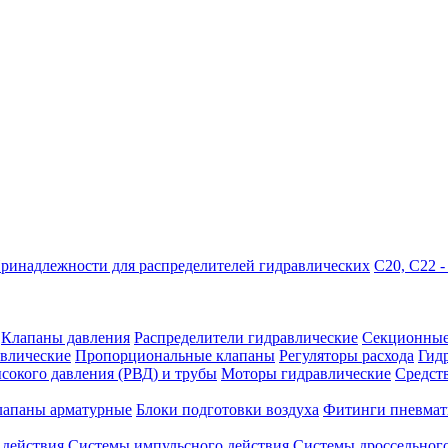
ринадлежности для распределителей гидравлических
C20, C22 
Клапаны давления
Распределители гидравлические
Секционные
влические
Пропорциональные клапаны
Регуляторы расхода
Гид
сокого давления (РВД) и трубы
Моторы гидравлические
Средст
лапаны арматурные
Блоки подготовки воздуха
Фитинги пневмат
 действия
Системы импульсного действия
Системы дроссельного