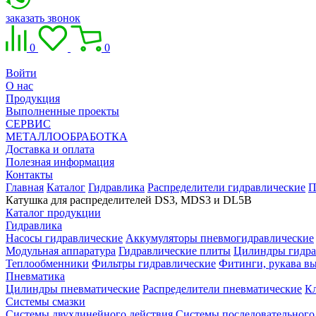
заказать звонок
0
0
Войти
О нас
Продукция
Выполненные проекты
СЕРВИС
МЕТАЛЛООБРАБОТКА
Доставка и оплата
Полезная информация
Контакты
Главная
Каталог
Гидравлика
Распределители гидравлические
П
Катушка для распределителей DS3, MDS3 и DL5B
Каталог продукции
Гидравлика
Насосы гидравлические
Аккумуляторы пневмогидравлические
Модульная аппаратура
Гидравлические плиты
Цилиндры гидра
Теплообменники
Фильтры гидравлические
Фитинги, рукава вы
Пневматика
Цилиндры пневматические
Распределители пневматические
К
Системы смазки
Системы двухлинейного действия
Системы последовательного