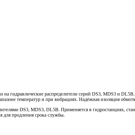
и на гидравлические распределители серий DS3, MDS3 и DL5B.
апазоне температур и при вибрациях. Надёжная изоляция обмотк
елителями DS3, MDS3, DL5B. Применяется в гидростанциях, ста
я для продления срока службы.