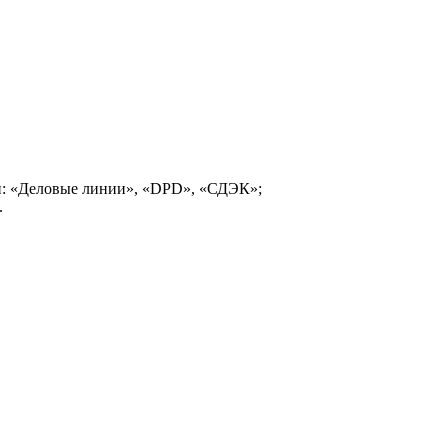
и: «Деловые линии», «DPD», «СДЭК»;
.