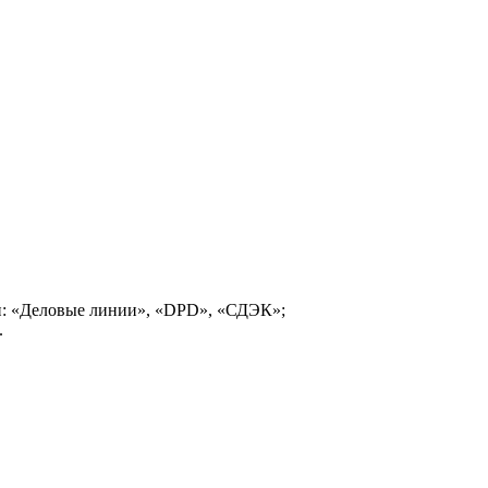
и: «Деловые линии», «DPD», «СДЭК»;
.