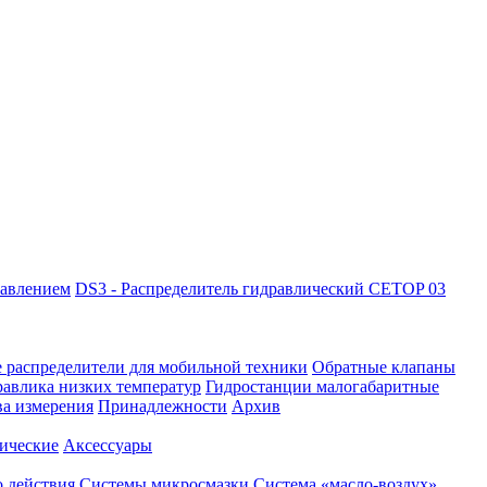
равлением
DS3 - Распределитель гидравлический CETOP 03
 распределители для мобильной техники
Обратные клапаны
равлика низких температур
Гидростанции малогабаритные
ва измерения
Принадлежности
Архив
ические
Аксессуары
 действия
Системы микросмазки
Система «масло-воздух»