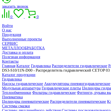
заказать звонок
0
0
Войти
О нас
Продукция
Выполненные проекты
СЕРВИС
МЕТАЛЛООБРАБОТКА
Доставка и оплата
Полезная информация
Контакты
Главная
Каталог
Гидравлика
Распределители гидравлические
Р
DS3-S10/11N-D00 - Распределитель гидравлический CETOP 03
Каталог продукции
Гидравлика
Насосы гидравлические
Аккумуляторы пневмогидравлические
Модульная аппаратура
Гидравлические плиты
Цилиндры гидра
Теплообменники
Фильтры гидравлические
Фитинги, рукава вы
Пневматика
Цилиндры пневматические
Распределители пневматические
К
Системы смазки
Системы двухлинейного действия
Системы последовательного