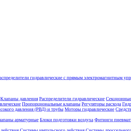
аспределители гидравлические с прямым электромагнитным уп
Клапаны давления
Распределители гидравлические
Секционные
влические
Пропорциональные клапаны
Регуляторы расхода
Гид
сокого давления (РВД) и трубы
Моторы гидравлические
Средст
лапаны арматурные
Блоки подготовки воздуха
Фитинги пневмат
 действия
Системы импульсного действия
Системы дроссельного