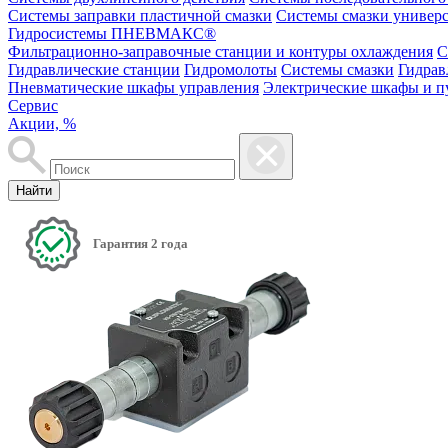
Системы заправки пластичной смазки
Системы смазки универ
Гидросистемы ПНЕВМАКС®
Фильтрационно-заправочные станции и контуры охлаждения
С
Гидравлические станции
Гидромолоты
Системы смазки
Гидрав
Пневматические шкафы управления
Электрические шкафы и п
Сервис
Акции, %
Найти
Гарантия 2 года