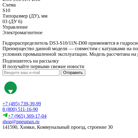
Схема
S10
Типоразмер (ДУ), мм
03 (ДУ 6)
Управление
Электромагнитное
Гидрораспределитель DS3-S10/11N-D00 применяется в гидросист
Преимущество данной модели — совместим с катушками на пост
условиях промышленной эксплуатации. Модель рассчитана на р
Подпишитесь на рассылку
И получайте первыми свежие новости
Отправить
+7 (495) 739-39-99
8 (800) 511-16-90
+7 (965) 369-17-04
shop@pneumax.ru
141590, Химки, Коммунальный проезд, строение 30
Скачать реквизиты