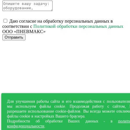
Даю согласие на обработку персональных данных в
соответствии с
Политикой обработки персональных данных
ООО «ПНЕВМАКС»
Отправить
Для улучшения работы сайта и его взаимодействия с пользовател
мы используем файлы cookie. Продолжая работу с сайтом,
разрешаете использование cookie-файлов. Вы всегда можете отключ
файлы cookie в настройках Вашего браузера.
Подробности об обработке Ваших данных - в
полит
конфиденциальности
.