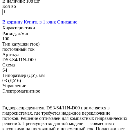
В наличии:
108 шт
Кол-во
В корзину
Купить в 1 клик
Описание
Характеристики
Расход, л/мин
100
Тип катушки (ток)
постоянный ток
Артикул
DS3-S4/11N-D00
Схема
S4
Типоразмер (ДУ), мм
03 (ДУ 6)
Управление
Электромагнитное
Гидрораспределитель DS3-S4/11N-D00 применяется в
гидросистемах, где требуется надёжное переключение
потоков. Решение оптимален для компактных гидравлических
решений. Преимущество данной модели — совместим с
катушками на постоянный и переменный ток. Поддерживает