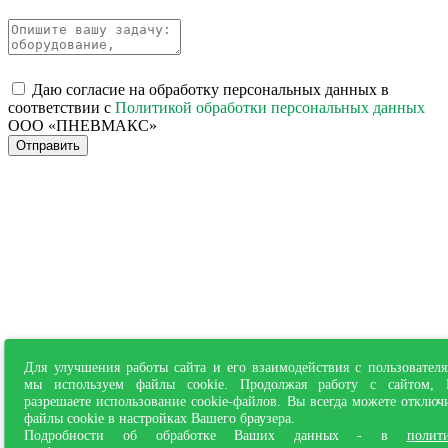
Даю согласие на обработку персональных данных в
соответствии с
Политикой обработки персональных данных
ООО «ПНЕВМАКС»
Отправить
Для улучшения работы сайта и его взаимодействия с пользовател
мы используем файлы cookie. Продолжая работу с сайтом,
разрешаете использование cookie-файлов. Вы всегда можете отключ
файлы cookie в настройках Вашего браузера.
Подробности об обработке Ваших данных - в
полит