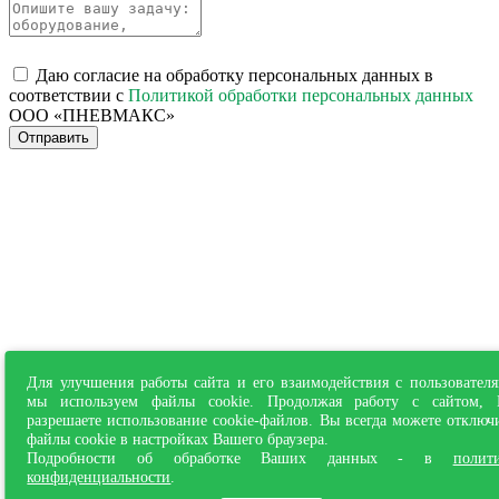
Даю согласие на обработку персональных данных в
соответствии с
Политикой обработки персональных данных
ООО «ПНЕВМАКС»
Отправить
Для улучшения работы сайта и его взаимодействия с пользовател
мы используем файлы cookie. Продолжая работу с сайтом,
разрешаете использование cookie-файлов. Вы всегда можете отключ
файлы cookie в настройках Вашего браузера.
Подробности об обработке Ваших данных - в
полит
конфиденциальности
.