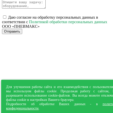
Даю согласие на обработку персональных данных в
соответствии с
Политикой обработки персональных данных
ООО «ПНЕВМАКС»
Отправить
Для улучшения работы сайта и его взаимодействия с пользовател
мы используем файлы cookie. Продолжая работу с сайтом,
разрешаете использование cookie-файлов. Вы всегда можете отключ
файлы cookie в настройках Вашего браузера.
Подробности об обработке Ваших данных - в
полит
конфиденциальности
.