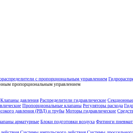
ораспределители с пропорциональным управлением
Гидрораспр
ронным пропорциональным управлением
Клапаны давления
Распределители гидравлические
Секционные
влические
Пропорциональные клапаны
Регуляторы расхода
Гид
сокого давления (РВД) и трубы
Моторы гидравлические
Средст
лапаны арматурные
Блоки подготовки воздуха
Фитинги пневмат
 действия
Системы импульсного действия
Системы дроссельного