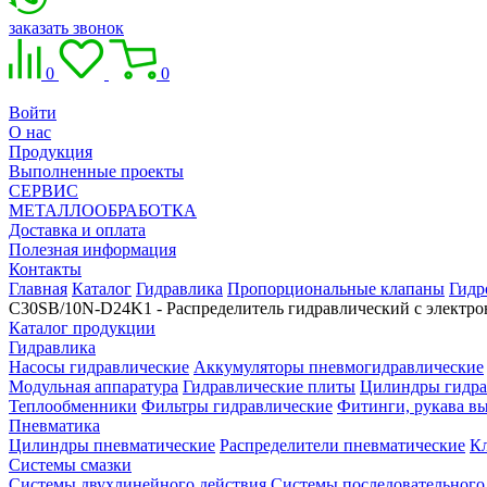
заказать звонок
0
0
Войти
О нас
Продукция
Выполненные проекты
СЕРВИС
МЕТАЛЛООБРАБОТКА
Доставка и оплата
Полезная информация
Контакты
Главная
Каталог
Гидравлика
Пропорциональные клапаны
Гидр
C30SB/10N-D24K1 - Распределитель гидравлический с элект
Каталог продукции
Гидравлика
Насосы гидравлические
Аккумуляторы пневмогидравлические
Модульная аппаратура
Гидравлические плиты
Цилиндры гидра
Теплообменники
Фильтры гидравлические
Фитинги, рукава вы
Пневматика
Цилиндры пневматические
Распределители пневматические
К
Системы смазки
Системы двухлинейного действия
Системы последовательного