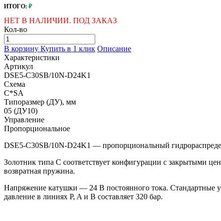
ИТОГО:
₽
НЕТ В НАЛИЧИИ. ПОД ЗАКАЗ
Кол-во
В корзину
Купить в 1 клик
Описание
Характеристики
Артикул
DSE5-C30SB/10N-D24K1
Схема
C*SA
Типоразмер (ДУ), мм
05 (ДУ10)
Управление
Пропорциональное
DSE5-C30SB/10N-D24K1 — пропорциональный гидрораспредели
Золотник типа C соответствует конфигурации с закрытыми це
возвратная пружина.
Напряжение катушки — 24 В постоянного тока. Стандартные у
давление в линиях P, A и B составляет 320 бар.