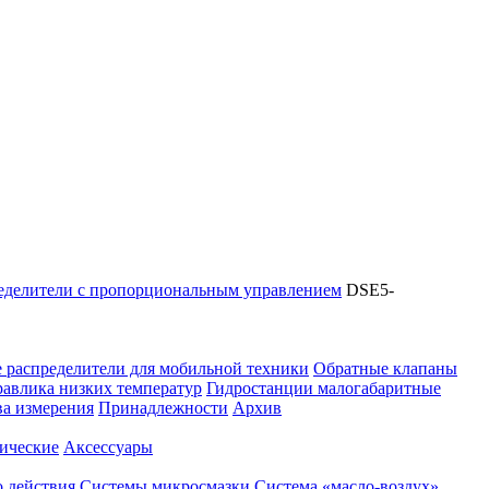
еделители с пропорциональным управлением
DSE5-
 распределители для мобильной техники
Обратные клапаны
равлика низких температур
Гидростанции малогабаритные
ва измерения
Принадлежности
Архив
ические
Аксессуары
 действия
Системы микросмазки
Система «масло-воздух»