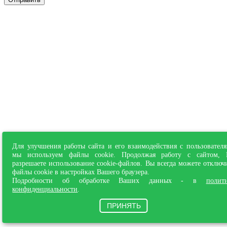
Для улучшения работы сайта и его взаимодействия с пользовател
мы используем файлы cookie. Продолжая работу с сайтом,
разрешаете использование cookie-файлов. Вы всегда можете отключ
файлы cookie в настройках Вашего браузера.
Подробности об обработке Ваших данных - в
полит
конфиденциальности
.
ПРИНЯТЬ