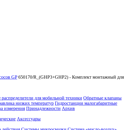
сосов GP
650170/R_(GHP3+GHP2) - Комплект монтажный для
 распределители для мобильной техники
Обратные клапаны
равлика низких температур
Гидростанции малогабаритные
ва измерения
Принадлежности
Архив
ические
Аксессуары
 действия
Системы микросмазки
Система «масло-воздух»