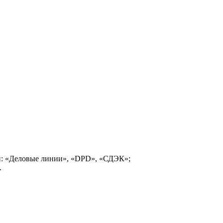
и: «Деловые линии», «DPD», «СДЭК»;
.