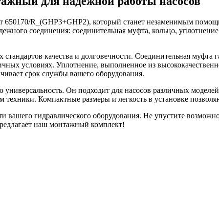
ажный для надежной работы насосов
 650170/R_(GHP3+GHP2), который станет незаменимым помощни
адежного соединения: соединительная муфта, кольцо, уплотнени
стандартов качества и долговечности. Соединительная муфта г
личных условиях. Уплотнение, выполненное из высококачествен
личивает срок службы вашего оборудования.
о универсальность. Он подходит для насосов различных моделей,
 техники. Компактные размеры и легкость в установке позволя
ти вашего гидравлического оборудования. Не упустите возможнос
предлагает наш монтажный комплект!