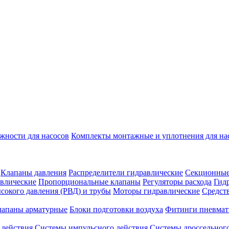
жности для насосов
Комплекты монтажные и уплотнения для на
Клапаны давления
Распределители гидравлические
Секционные
влические
Пропорциональные клапаны
Регуляторы расхода
Гид
сокого давления (РВД) и трубы
Моторы гидравлические
Средст
лапаны арматурные
Блоки подготовки воздуха
Фитинги пневмат
 действия
Системы импульсного действия
Системы дроссельного