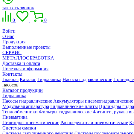
заказать звонок
0
0
Войти
О нас
Продукция
Выполненные проекты
СЕРВИС
МЕТАЛЛООБРАБОТКА
Доставка и оплата
Полезная информация
Контакты
Главная
Каталог
Гидравлика
Насосы гидравлические
Принадле
насосов
Каталог продукции
Гидравлика
Насосы гидравлические
Аккумуляторы пневмогидравлические
Модульная аппаратура
Гидравлические плиты
Цилиндры гидра
Теплообменники
Фильтры гидравлические
Фитинги, рукава вы
Пневматика
Цилиндры пневматические
Распределители пневматические
К
Системы смазки
Системы двухлинейного действия
Системы последовательного