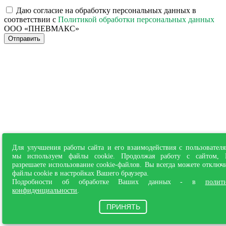
Даю согласие на обработку персональных данных в
соответствии с
Политикой обработки персональных данных
ООО «ПНЕВМАКС»
Отправить
Для улучшения работы сайта и его взаимодействия с пользовател
мы используем файлы cookie. Продолжая работу с сайтом,
разрешаете использование cookie-файлов. Вы всегда можете отключ
файлы cookie в настройках Вашего браузера.
Подробности об обработке Ваших данных - в
полит
конфиденциальности
.
ПРИНЯТЬ