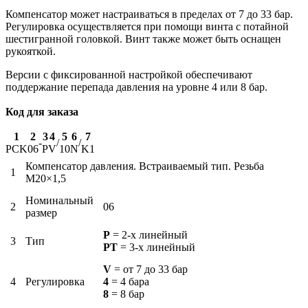
Компенсатор может настраиваться в пределах от 7 до 33 бар.
Регулировка осуществляется при помощи винта с потайной
шестигранной головкой. Винт также может быть оснащен
рукояткой.
Версии с фиксированной настройкой обеспечивают
поддержание перепада давления на уровне 4 или 8 бар.
Код для заказа
1
2
3
4
5
6
7
-
/
/
PCK
06
P
V
10
N
K1
Компенсатор давления. Встраиваемый тип. Резьба
1
M20×1,5
Номинальный
2
06
размер
P
= 2-х линейный
3
Тип
PT
= 3-х линейный
V
= от 7 до 33 бар
4
Регулировка
4
= 4 бара
8
= 8 бар