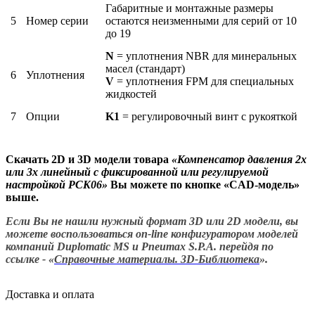
Габаритные и монтажные размеры
5
Номер серии
остаются неизменными для серий от 10
до 19
N
= уплотнения NBR для минеральных
масел (стандарт)
6
Уплотнения
V
= уплотнения FPM для специальных
жидкостей
7
Опции
K1
= регулировочный винт с рукояткой
Скачать 2D и 3D модели товара
«
Компенсатор давления 2х
или 3х линейный с фиксированной или регулируемой
настройкой PCK06
»
Вы можете по кнопке «CAD-модель»
выше.
Если Вы не нашли нужный формат 3D или 2D модели, вы
можете воспользоваться on-line конфигуратором моделей
компаний Duplomatic MS и Pneumax S.P.A. перейдя по
ссылке - «
Справочные материалы. 3D-Библиотека
».
Доставка и оплата