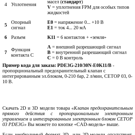
масел (
стандарт
)
4
Уплотнения
V
= уплотнения FPM для особых типов
жидкостей
Опорный
Е0
= напряжение 0... +10 В
5
сигнал
Е1
= ток 4... 20 мА
6
Разъем
K11
= 6 контактов + «земля»
А
= внешний разрешающий сигнал
Функция
7
В
= внутренний разрешающий сигнал
контакта С
С
= 0 В контроль
Пример кода для заказа:
PDE3G-210/30N-E0K11/B
-
пропорциональный предохранительный клапан с
интегрированным эл.блоком, 0-210 бар, 2 л/мин, СЕТОР 03, 0-
10 В.
Скачать 2D и 3D модели товара
«
Клапан предохранительным
прямого действия с пропорциональным электронным
управлением и интегрированным электронным блоком CETOP
03 PDE3G
»
Вы можете по кнопке «CAD-модель» выше.
Если необходимый формат 3D- или 2D-модели отсутствует,