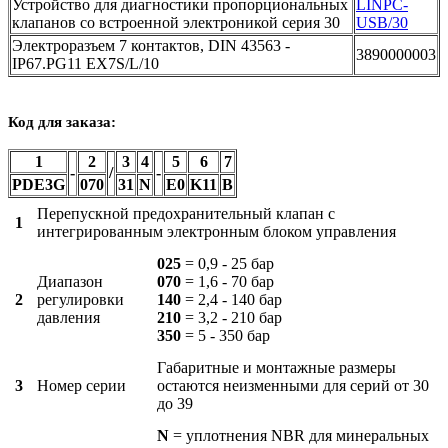
Устройство для диагностики пропорциональных
LINPC-
клапанов со встроенной электроникой серия 30
USB/30
Электроразъем 7 контактов, DIN 43563 -
3890000003
IP67.PG11 EX7S/L/10
Код для заказа:
1
2
3
4
5
6
7
-
/
-
PDE3G
070
31
N
Е0
K11
В
Перепускной предохранительный клапан с
1
интегрированным электронным блоком управления
025
= 0,9 - 25 бар
Диапазон
070
= 1,6 - 70 бар
2
регулировки
140
= 2,4 - 140 бар
давления
210
= 3,2 - 210 бар
350
= 5 - 350 бар
Габаритные и монтажные размеры
3
Номер серии
остаются неизменными для серий от 30
до 39
N
= уплотнения NBR для минеральных