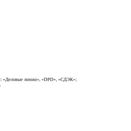
и: «Деловые линии», «DPD», «СДЭК»;
.