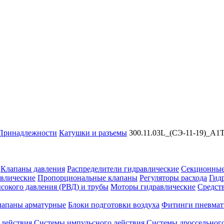
Принадлежности
Катушки и разъемы
300.11.03L_(СЭ-11-19)_A1
Клапаны давления
Распределители гидравлические
Секционные
влические
Пропорциональные клапаны
Регуляторы расхода
Гид
сокого давления (РВД) и трубы
Моторы гидравлические
Средст
лапаны арматурные
Блоки подготовки воздуха
Фитинги пневмат
 действия
Системы импульсного действия
Системы дроссельного