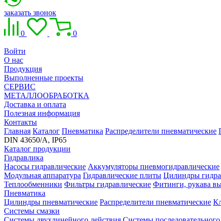
заказать звонок
0
0
Войти
О нас
Продукция
Выполненные проекты
СЕРВИС
МЕТАЛЛООБРАБОТКА
Доставка и оплата
Полезная информация
Контакты
Главная
Каталог
Пневматика
Распределители пневматические
DIN 43650/A, IP65
Каталог продукции
Гидравлика
Насосы гидравлические
Аккумуляторы пневмогидравлические
Модульная аппаратура
Гидравлические плиты
Цилиндры гидра
Теплообменники
Фильтры гидравлические
Фитинги, рукава вы
Пневматика
Цилиндры пневматические
Распределители пневматические
К
Системы смазки
Системы двухлинейного действия
Системы последовательного