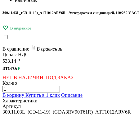
наличные.
300.11.03L_(СЭ-11-19)_A1T1012ARV6R - Электроразъем c индикацией, 110/230 V AC/D
В сравнение
В сравнении
Цена с НДС
533.14 ₽
ИТОГО:
₽
НЕТ В НАЛИЧИИ. ПОД ЗАКАЗ
Кол-во
В корзину
Купить в 1 клик
Описание
Характеристики
Артикул
300.11.03L_(СЭ-11-19)_(GDA3RV90T61R)_A1T1012ARV6R