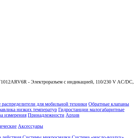
T1012ARV6R - Электроразъем c индикацией, 110/230 V AC/DC,
 распределители для мобильной техники
Обратные клапаны
равлика низких температур
Гидростанции малогабаритные
ва измерения
Принадлежности
Архив
ические
Аксессуары
 действия
Системы микросмазки
Система «масло-воздух»