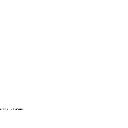
асход 120 л/мин