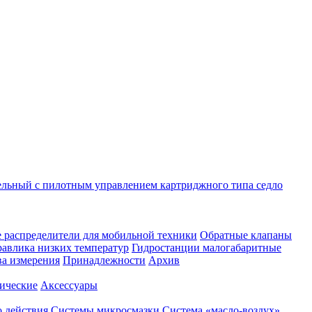
ельный с пилотным управлением картриджного типа седло
 распределители для мобильной техники
Обратные клапаны
равлика низких температур
Гидростанции малогабаритные
ва измерения
Принадлежности
Архив
ические
Аксессуары
 действия
Системы микросмазки
Система «масло-воздух»