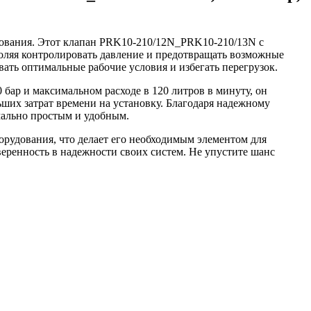
удования. Этот клапан PRK10-210/12N_PRK10-210/13N с
воляя контролировать давление и предотвращать возможные
ать оптимальные рабочие условия и избегать перегрузок.
 бар и максимальном расходе в 120 литров в минуту, он
ьших затрат времени на установку. Благодаря надежному
мально простым и удобным.
орудования, что делает его необходимым элементом для
веренность в надежности своих систем. Не упустите шанс