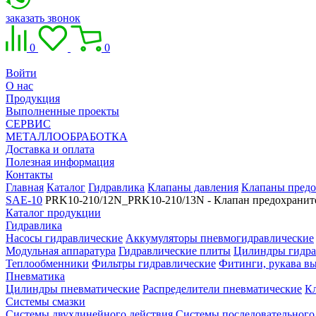
заказать звонок
0
0
Войти
О нас
Продукция
Выполненные проекты
СЕРВИС
МЕТАЛЛООБРАБОТКА
Доставка и оплата
Полезная информация
Контакты
Главная
Каталог
Гидравлика
Клапаны давления
Клапаны предо
SAE-10
PRK10-210/12N_PRK10-210/13N - Клапан предохрани
Каталог продукции
Гидравлика
Насосы гидравлические
Аккумуляторы пневмогидравлические
Модульная аппаратура
Гидравлические плиты
Цилиндры гидра
Теплообменники
Фильтры гидравлические
Фитинги, рукава вы
Пневматика
Цилиндры пневматические
Распределители пневматические
К
Системы смазки
Системы двухлинейного действия
Системы последовательного