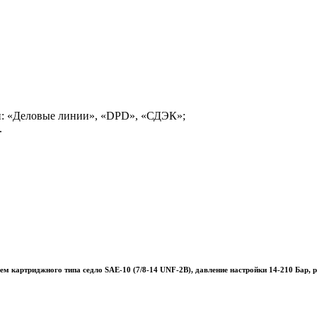
и: «Деловые линии», «DPD», «СДЭК»;
.
картриджного типа седло SAE-10 (7/8-14 UNF-2B), давление настройки 14-210 Бар, р