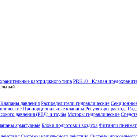
хранительные картриджного типа
PRK10 - Клапан предохранит
тельный
Клапаны давления
Распределители гидравлические
Секционные
влические
Пропорциональные клапаны
Регуляторы расхода
Гид
сокого давления (РВД) и трубы
Моторы гидравлические
Средст
лапаны арматурные
Блоки подготовки воздуха
Фитинги пневмат
 действия
Системы импульсного действия
Системы дроссельного