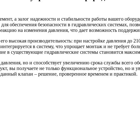
лемент, а залог надежности и стабильности работы вашего обор
для обеспечения безопасности в гидравлических системах, поз
еакцию на изменения давления, что дает возможность поддержив
го высокая производительность: при настройке давления до 210
интегрируется в систему, что упрощает монтаж и не требует бол
ние в существующие гидравлические системы становится макси
давления, но и способствует увеличению срока службы всего об
укт, вы получаете не только функциональное устройство, но и у
данный клапан – решение, проверенное временем и практикой.