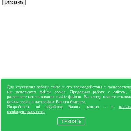
Отправить
Для улучшения работы сайта и его взаимодействия с пользовател
мы используем файлы cookie. Продолжая работу с сайтом,
разрешаете использование cookie-файлов. Вы всегда можете отключ
файлы cookie в настройках Вашего браузера.
Подробности об обработке Ваших данных - в
полит
конфиденциальности
.
ПРИНЯТЬ