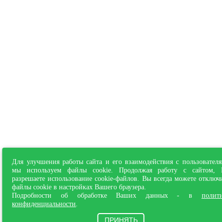
Для улучшения работы сайта и его взаимодействия с пользовател
мы используем файлы cookie. Продолжая работу с сайтом,
разрешаете использование cookie-файлов. Вы всегда можете отключ
файлы cookie в настройках Вашего браузера.
Подробности об обработке Ваших данных - в
полит
конфиденциальности
.
ПРИНЯТЬ