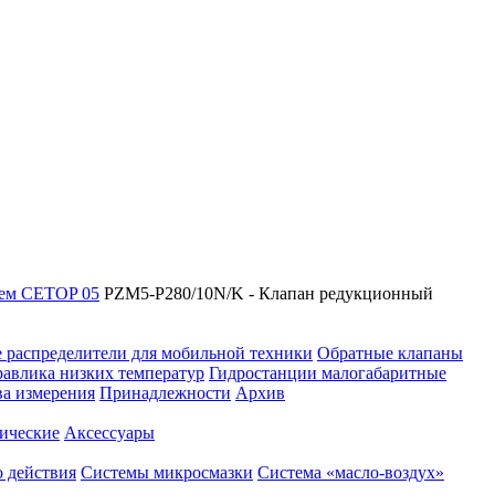
ием CETOP 05
PZM5-P280/10N/K - Клапан редукционный
 распределители для мобильной техники
Обратные клапаны
равлика низких температур
Гидростанции малогабаритные
ва измерения
Принадлежности
Архив
ические
Аксессуары
 действия
Системы микросмазки
Система «масло-воздух»