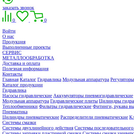
заказать звонок
0
0
Войти
О нас
Продукция
Выполненные проекты
СЕРВИС
МЕТАЛЛООБРАБОТКА
Доставка и оплата
Полезная информация
Контакты
Главная
Каталог
Гидравлика
Модульная аппаратура
Регуляторы
Каталог продукции
Гидравлика
Насосы гидравлические
Аккумуляторы пневмогидравлические
Модульная аппаратура
Гидравлические плиты
Цилиндры гидра
Теплообменники
Фильтры гидравлические
Фитинги, рукава вы
Пневматика
Цилиндры пневматические
Распределители пневматические
К
Системы смазки
Системы двухлинейного действия
Системы последовательного
Системы заправки пластичной смазки
Системы смазки универ