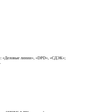
и: «Деловые линии», «DPD», «СДЭК»;
.