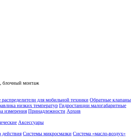
я, блочный монтаж
 распределители для мобильной техники
Обратные клапаны
равлика низких температур
Гидростанции малогабаритные
ва измерения
Принадлежности
Архив
ические
Аксессуары
 действия
Системы микросмазки
Система «масло-воздух»