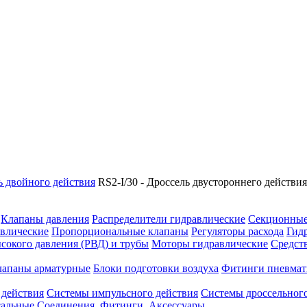
ь двойного действия
RS2-I/30 - Дроссель двустороннего действи
Клапаны давления
Распределители гидравлические
Секционные
влические
Пропорциональные клапаны
Регуляторы расхода
Гид
сокого давления (РВД) и трубы
Моторы гидравлические
Средст
лапаны арматурные
Блоки подготовки воздуха
Фитинги пневмат
 действия
Системы импульсного действия
Системы дроссельного
сальные
Соединения. Фитинги. Аксессуары