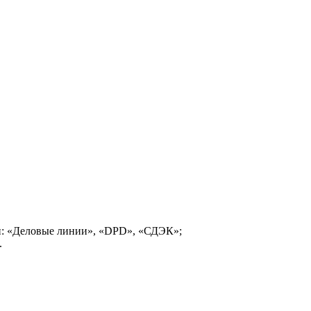
и: «Деловые линии», «DPD», «СДЭК»;
.