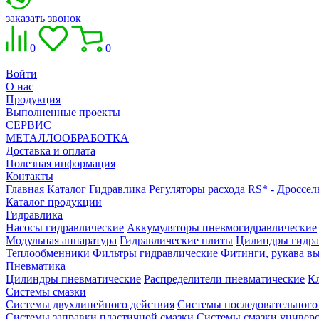
заказать звонок
0
0
Войти
О нас
Продукция
Выполненные проекты
СЕРВИС
МЕТАЛЛООБРАБОТКА
Доставка и оплата
Полезная информация
Контакты
Главная
Каталог
Гидравлика
Регуляторы расхода
RS* - Дроссел
Каталог продукции
Гидравлика
Насосы гидравлические
Аккумуляторы пневмогидравлические
Модульная аппаратура
Гидравлические плиты
Цилиндры гидра
Теплообменники
Фильтры гидравлические
Фитинги, рукава вы
Пневматика
Цилиндры пневматические
Распределители пневматические
К
Системы смазки
Системы двухлинейного действия
Системы последовательного
Системы заправки пластичной смазки
Системы смазки универ