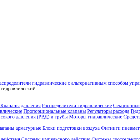
аспределители гидравлические с альтернативным способом упр
 гидравлический
Клапаны давления
Распределители гидравлические
Секционные
влические
Пропорциональные клапаны
Регуляторы расхода
Гид
сокого давления (РВД) и трубы
Моторы гидравлические
Средст
лапаны арматурные
Блоки подготовки воздуха
Фитинги пневмат
 действия
Системы импульсного действия
Системы дроссельного