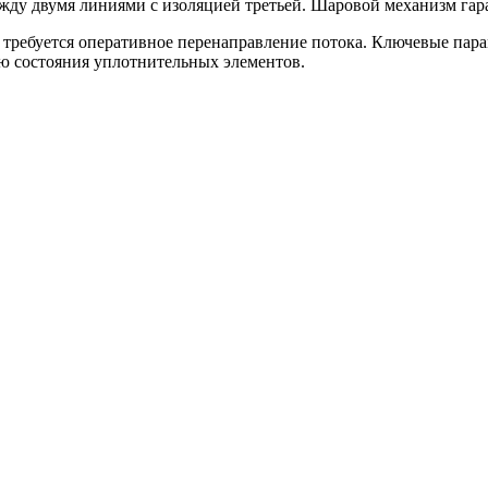
ду двумя линиями с изоляцией третьей. Шаровой механизм гара
ебуется оперативное перенаправление потока. Ключевые парамет
ю состояния уплотнительных элементов.