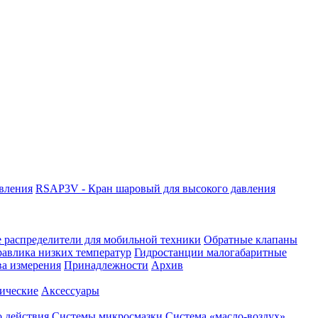
авления
RSAP3V - Кран шаровый для высокого давления
 распределители для мобильной техники
Обратные клапаны
равлика низких температур
Гидростанции малогабаритные
ва измерения
Принадлежности
Архив
ические
Аксессуары
 действия
Системы микросмазки
Система «масло-воздух»