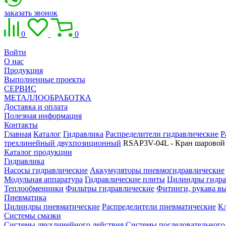
заказать звонок
0
0
Войти
О нас
Продукция
Выполненные проекты
СЕРВИС
МЕТАЛЛООБРАБОТКА
Доставка и оплата
Полезная информация
Контакты
Главная
Каталог
Гидравлика
Распределители гидравлические
Р
трехлинейный двухпозиционный
RSAP3V-04L - Кран шаровой
Каталог продукции
Гидравлика
Насосы гидравлические
Аккумуляторы пневмогидравлические
Модульная аппаратура
Гидравлические плиты
Цилиндры гидра
Теплообменники
Фильтры гидравлические
Фитинги, рукава вы
Пневматика
Цилиндры пневматические
Распределители пневматические
К
Системы смазки
Системы двухлинейного действия
Системы последовательного