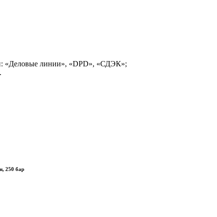
и: «Деловые линии», «DPD», «СДЭК»;
.
н, 250 бар