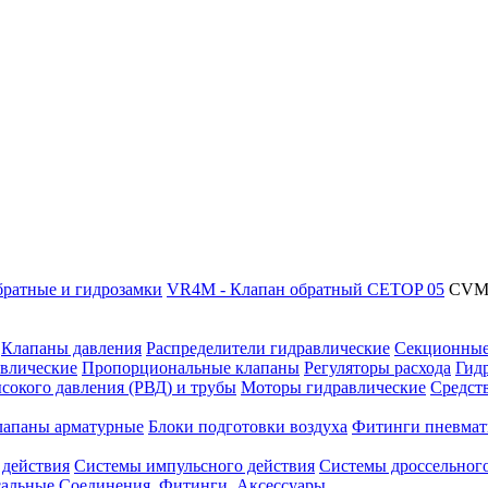
ратные и гидрозамки
VR4M - Клапан обратный CETOP 05
CVM5
Клапаны давления
Распределители гидравлические
Секционные
влические
Пропорциональные клапаны
Регуляторы расхода
Гид
сокого давления (РВД) и трубы
Моторы гидравлические
Средст
лапаны арматурные
Блоки подготовки воздуха
Фитинги пневмат
 действия
Системы импульсного действия
Системы дроссельного
сальные
Соединения. Фитинги. Аксессуары