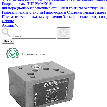
Гидросистемы ПНЕВМАКС®
Фильтрационно-заправочные станции и контуры охлаждения
С
Гидравлические станции
Гидромолоты
Системы смазки
Гидрав
Пневматические шкафы управления
Электрические шкафы и п
Сервис
Акции, %
Найти
Гарантия 2 года