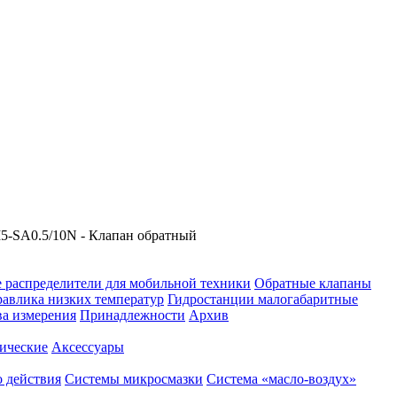
-SA0.5/10N - Клапан обратный
 распределители для мобильной техники
Обратные клапаны
равлика низких температур
Гидростанции малогабаритные
ва измерения
Принадлежности
Архив
ические
Аксессуары
 действия
Системы микросмазки
Система «масло-воздух»