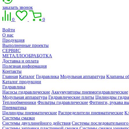
заказать звонок
0
0
Войти
О нас
Продукция
Выполненные проекты
СЕРВИС
МЕТАЛЛООБРАБОТКА
Доставка и оплата
Полезная информация
Контакты
Главная
Каталог
Гидравлика
Модульная аппаратура
Клапаны об
Каталог продукции
Гидравлика
Насосы гидравлические
Аккумуляторы пневмогидравлические
Модульная аппаратура
Гидравлические плиты
Цилиндры гидра
Теплообменники
Фильтры гидравлические
Фитинги, рукава вы
Пневматика
Цилиндры пневматические
Распределители пневматические
К
Системы смазки
Системы двухлинейного действия
Системы последовательного
Системы заправки пластичной смазки
Системы смазки универ