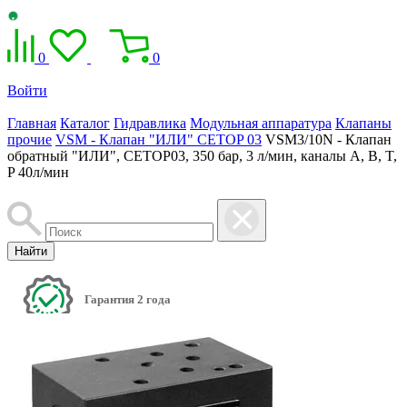
0
0
Войти
Главная
Каталог
Гидравлика
Модульная аппаратура
Клапаны
прочие
VSM - Клапан "ИЛИ" CETOP 03
VSM3/10N - Клапан
обратный "ИЛИ", CETOP03, 350 бар, 3 л/мин, каналы A, B, T,
P 40л/мин
Найти
Гарантия 2 года