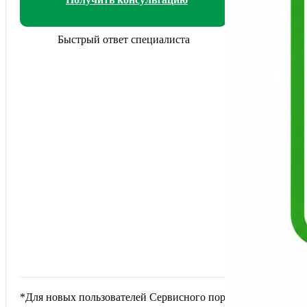
Быстрый ответ специалиста
перейти н
*Для новых пользователей Сервисного портала ПНЕВМАКС 