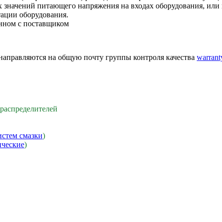
значений питающего напряжения на входах оборудования, или 
тации оборудования.
анном с поставщиком
 направляются на общую почту группы контроля качества
warran
распределителей
истем смазки
)
ические
)