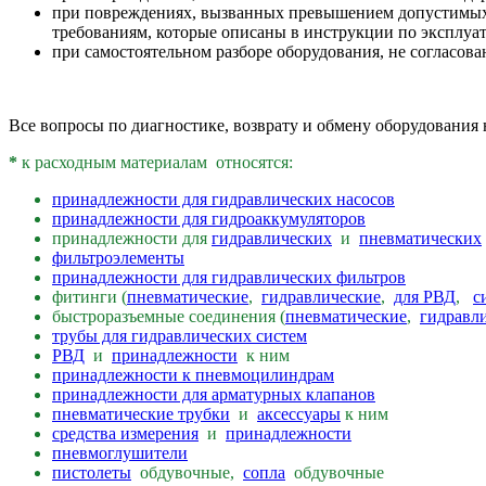
при повреждениях, вызванных превышением допустимых 
требованиям, которые описаны в инструкции по эксплуа
при самостоятельном разборе оборудования, не согласов
Все вопросы по диагностике, возврату и обмену оборудования
*
к расходным материалам относятся:
принадлежности для гидравлических насосов
принадлежности для гидроаккумуляторов
принадлежности для
гидравлических
и
пневматических
фильтроэлементы
принадлежности для гидравлических фильтров
фитинги (
пневматические
,
гидравлические
,
для РВД
,
с
быстроразъемные соединения (
пневматические
,
гидравл
трубы для гидравлических систем
РВД
и
принадлежности
к ним
принадлежности к пневмоцилиндрам
принадлежности для арматурных клапанов
пневматические трубки
и
аксессуары
к ним
средства измерения
и
принадлежности
пневмоглушители
пистолеты
обдувочные,
сопла
обдувочные