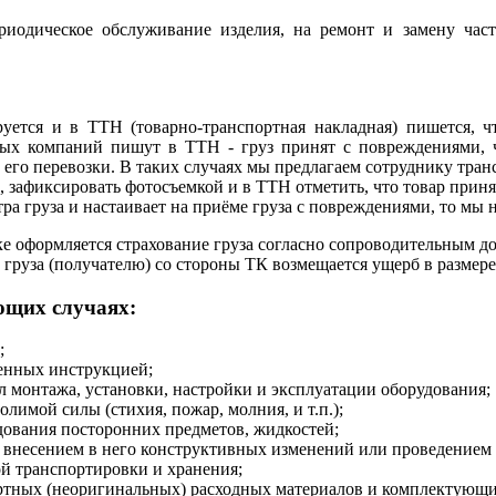
ериодическое обслуживание изделия, на ремонт и замену час
ется и в ТТН (товарно-транспортная накладная) пишется, чт
ных компаний пишут в ТТН - груз принят с повреждениями, ч
 его перевозки. В таких случаях мы предлагаем сотруднику тра
ь, зафиксировать фотосъемкой и в ТТН отметить, что товар прин
ра груза и настаивает на приёме груза с повреждениями, то мы 
ке оформляется страхование груза согласно сопроводительным д
 груза (получателю) со стороны ТК возмещается ущерб в размер
ющих случаях:
;
ренных инструкцией;
 монтажа, установки, настройки и эксплуатации оборудования;
имой силы (стихия, пожар, молния, и т.п.);
ования посторонних предметов, жидкостей;
 внесением в него конструктивных изменений или проведением 
й транспортировки и хранения;
ртных (неоригинальных) расходных материалов и комплектующи