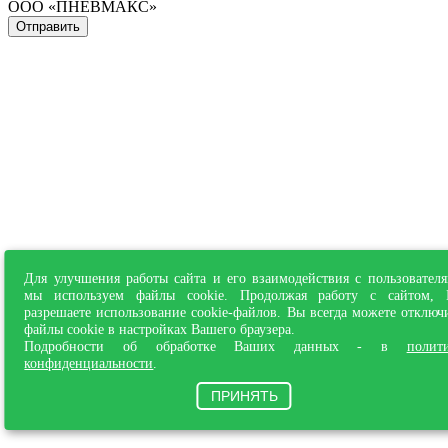
ООО «ПНЕВМАКС»
Отправить
Для улучшения работы сайта и его взаимодействия с пользовател
мы используем файлы cookie. Продолжая работу с сайтом,
разрешаете использование cookie-файлов. Вы всегда можете отключ
файлы cookie в настройках Вашего браузера.
Подробности об обработке Ваших данных - в
полит
конфиденциальности
.
ПРИНЯТЬ