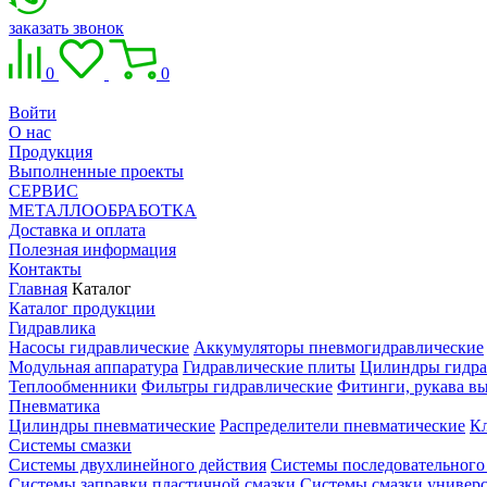
заказать звонок
0
0
Войти
О нас
Продукция
Выполненные проекты
СЕРВИС
МЕТАЛЛООБРАБОТКА
Доставка и оплата
Полезная информация
Контакты
Главная
Каталог
Каталог продукции
Гидравлика
Насосы гидравлические
Аккумуляторы пневмогидравлические
Модульная аппаратура
Гидравлические плиты
Цилиндры гидра
Теплообменники
Фильтры гидравлические
Фитинги, рукава вы
Пневматика
Цилиндры пневматические
Распределители пневматические
К
Системы смазки
Системы двухлинейного действия
Системы последовательного
Системы заправки пластичной смазки
Системы смазки универ