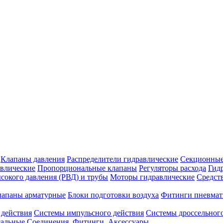
Клапаны давления
Распределители гидравлические
Секционные
влические
Пропорциональные клапаны
Регуляторы расхода
Гид
сокого давления (РВД) и трубы
Моторы гидравлические
Средст
лапаны арматурные
Блоки подготовки воздуха
Фитинги пневмат
 действия
Системы импульсного действия
Системы дроссельного
сальные
Соединения. Фитинги. Аксессуары