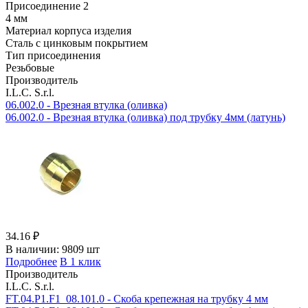
Присоединение 2
4 мм
Материал корпуса изделия
Сталь с цинковым покрытием
Тип присоединения
Резьбовые
Производитель
I.L.C. S.r.l.
06.002.0 - Врезная втулка (оливка)
06.002.0 - Врезная втулка (оливка) под трубку 4мм (латунь)
34.16 ₽
В наличии:
9809 шт
Подробнее
В 1 клик
Производитель
I.L.C. S.r.l.
FT.04.P1.F1_08.101.0 - Скоба крепежная на трубку 4 мм