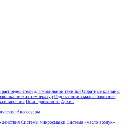
 распределители для мобильной техники
Обратные клапаны
равлика низких температур
Гидростанции малогабаритные
ва измерения
Принадлежности
Архив
ические
Аксессуары
 действия
Системы микросмазки
Система «масло-воздух»