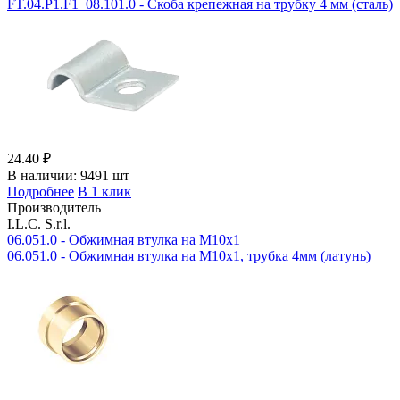
FT.04.P1.F1_08.101.0 - Скоба крепежная на трубку 4 мм (cталь)
24.40 ₽
В наличии:
9491 шт
Подробнее
В 1 клик
Производитель
I.L.C. S.r.l.
06.051.0 - Обжимная втулка на М10х1
06.051.0 - Обжимная втулка на М10х1, трубка 4мм (латунь)