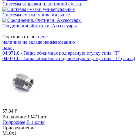
Системы заправки пластичной смазки
Системы смазки универсальные
Соединения. Фитинги. Аксессуары
Сортировать по:
цене
наличию на складе
наименованию
назад
04.071.0 - Гайка обжимная под врезную втулку типа "Т"
04.071.0 - Гайка обжимная под врезную втулку типа "Т" (сталь)
57.34 ₽
В наличии:
13471 шт
Подробнее
В 1 клик
Присоединение
M10x1