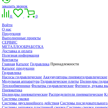
заказать звонок
0
0
Войти
О нас
Продукция
Выполненные проекты
СЕРВИС
МЕТАЛЛООБРАБОТКА
Доставка и оплата
Полезная информация
Контакты
Главная
Каталог
Гидравлика
Принадлежности
Каталог продукции
Гидравлика
Насосы гидравлические
Аккумуляторы пневмогидравлические
Модульная аппаратура
Гидравлические плиты
Цилиндры гидра
Теплообменники
Фильтры гидравлические
Фитинги, рукава вы
Пневматика
Цилиндры пневматические
Распределители пневматические
К
Системы смазки
Системы двухлинейного действия
Системы последовательного
Системы заправки пластичной смазки
Системы смазки универ