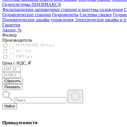
Гидросистемы ПНЕВМАКС®
Фильтрационно-заправочные станции и контуры охлаждения
С
Гидравлические станции
Гидромолоты
Системы смазки
Гидрав
Пневматические шкафы управления
Электрические шкафы и п
Гарантия
Акции, %
Фильтр
Производитель
DUPLOMATIC MS S.p.a.
I.L.C. S.r.l.
OMT S.p.a
Цена с НДС, ₽
Найти
Принадлежности