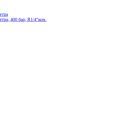
етра
ра, 400 бар, R1/4"кон.