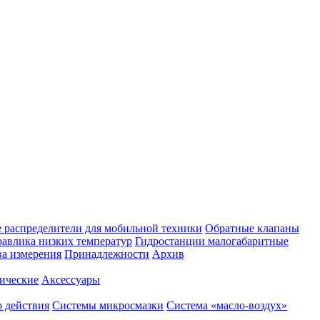
 распределители для мобильной техники
Обратные клапаны
равлика низких температур
Гидростанции малогабаритные
ва измерения
Принадлежности
Архив
ические
Аксессуары
 действия
Системы микросмазки
Система «масло-воздух»