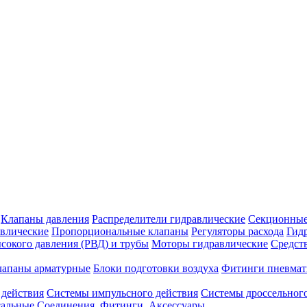
Клапаны давления
Распределители гидравлические
Секционные
влические
Пропорциональные клапаны
Регуляторы расхода
Гид
сокого давления (РВД) и трубы
Моторы гидравлические
Средст
лапаны арматурные
Блоки подготовки воздуха
Фитинги пневмат
 действия
Системы импульсного действия
Системы дроссельного
сальные
Соединения. Фитинги. Аксессуары