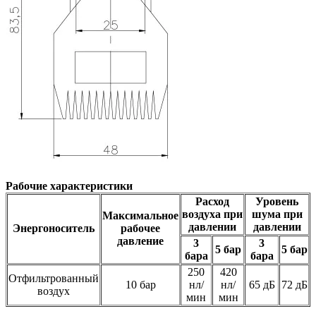
Рабочие характеристики
Расход
Уровень
воздуха при
шума при
Максимальное
давлении
давлении
Энергоноситель
рабочее
давление
3
3
5 бар
5 бар
бара
бара
250
420
Отфильтрованный
10 бар
нл/
нл/
65 дБ
72 дБ
воздух
мин
мин