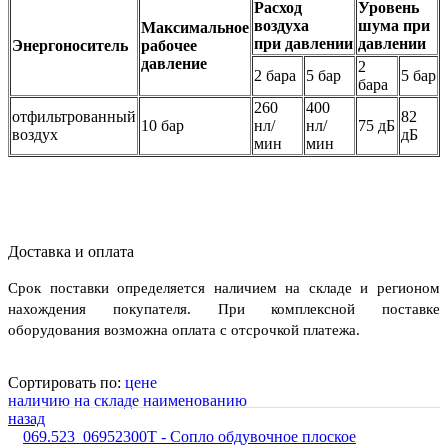
Расход
Уровень
воздуха
шума при
Максимальное
при давлении
давлении
Энергоноситель
рабочее
давление
2
2 бара
5 бар
5 бар
бара
260
400
отфильтрованный
82
10 бар
нл/
нл/
75 дБ
воздух
дБ
мин
мин
Доставка и оплата
Срок поставки определяется наличием на складе и регионом
нахождения покупателя. При комплексной поставке
оборудования возможна оплата с отсрочкой платежа.
Сортировать по:
цене
наличию на складе
наименованию
назад
069.523_06952300T - Сопло обдувочное плоское