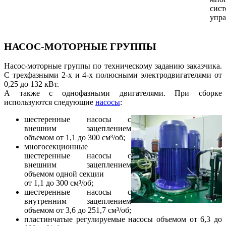
сист
упра
НАСОС-МОТОРНЫЕ ГРУППЫ
Насос-моторные группы по техническому заданию заказчика.
С трехфазными 2-х и 4-х полюсными электродвигателями от
0,25 до 132 кВт.
А также с однофазными двигателями. При сборке
используются следующие
насосы
:
шестеренные насосы с
внешним зацеплением
объемом от 1,1 до 300 см³/об;
многосекционные
шестеренные насосы с
внешним зацеплением
объемом одной секции
от 1,1 до 300 см³/об;
шестеренные насосы с
внутренним зацеплением
объемом от 3,6 до 251,7 см³/об;
пластинчатые регулируемые насосы объемом от 6,3 до