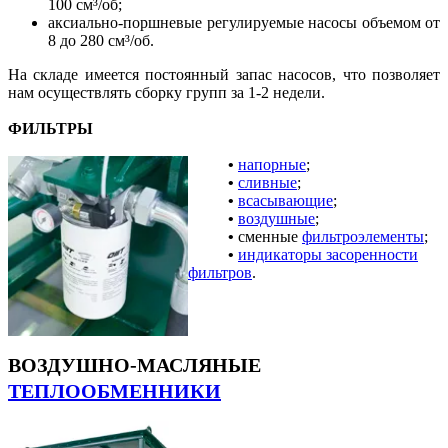
100 см³/об;
аксиально-поршневые регулируемые насосы объемом от
8 до 280 см³/об.
На складе имеется постоянный запас насосов, что позволяет
нам осуществлять сборку групп за 1-2 недели.
ФИЛЬТРЫ
•
напорные
;
•
сливные
;
•
всасывающие
;
•
воздушные
;
•
сменные
фильтроэлементы
;
•
индикаторы засоренности
фильтров
.
ВОЗДУШНО-МАСЛЯНЫЕ
ТЕПЛООБМЕННИКИ