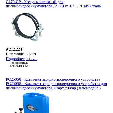
C170-CP - Хомут монтажный для
пневмогидроаккумулятора AS5 (D=167...176 мм) сталь
9 212.22 ₽
В наличии:
26 шт
Подробнее
В 1 клик
Производитель
EPE Italiana S.r.l.
PC250S8 - Комплект заряднопроверочного устройства
PC250S8 - Комплект заряднопроверочного устройства для
пневмогидроаккумулятора, Pзар=250бар ( в чемодане )