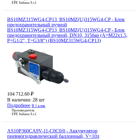
EPE Italiana S.r.l.
BS10MZ315WG4-CP13_BS10MZ(U)315WG4-CP - Блок
предохранительный ручной
BS10MZ315WG4-CP13_BS10MZ(U)315WG4-CP - Блок
предохранительный ручной, DN10, 315бар (A=M22x1.5,
P=G1/2", T=G3/8") (BS10MZ315WG4-CP13)
104 712.60 ₽
В наличии:
28 шт
Подробнее
В 1 клик
Производитель
EPE Italiana S.r.l.
AS10P360CA9V-11-C0C0/0 - Аккумулятор
пневмогидравлический баллонный, V=10л