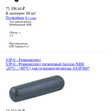
75 398.44 ₽
В наличии:
69 шт
Подробнее
В 1 клик
Тип аккумулятора
Мембранный AML
Объем, л
1,5
Производитель
EPE Italiana S.r.l.
S3P-0 - Ремкомплект
S3P-0 - Ремкомплект (резиновый баллон NBR,
-20*С...+80*С) для гидроаккумулятора AS3P360*
16 217.46 ₽