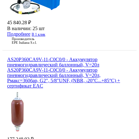
45 840.28 ₽
В наличии:
25 шт
Подробнее
В 1 клик
Производитель
EPE Italiana S.r.l.
AS20P360CA9V-11-C0C0/0 - Аккумулятор
пневмогидравлический баллонный, V=20л
AS20P360CA9V-11-C0C0/0 - Аккумулятор
пневмогидравлический баллонный, V=20л,
Рмакс=360бар, G2", 5/8"UNF, (NBR, -20°С...+85°С) +
сертификат EAC