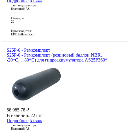
Подробнее
В 1 клик
Тип аккумулятора
Балонный AS
Объем, л
20
Производитель
EPE Italiana S.r.l.
S25P-0 - Ремкомплект
S25P-0 - Ремкомплект (резиновый баллон NBR,
-20*С...+80*С) для гидроаккумулятора AS25P360*
58 985.78 ₽
В наличии:
22 шт
Подробнее
В 1 клик
Тип аккумулятора
Балонный AS