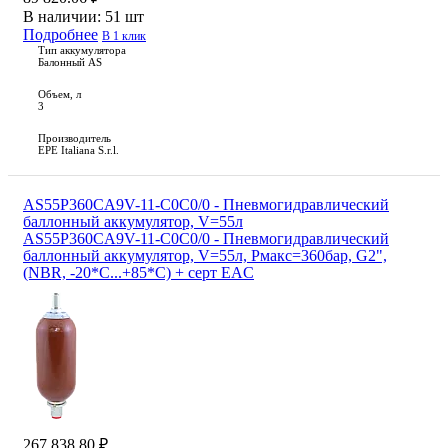
В наличии:
51 шт
Подробнее
В 1 клик
Тип аккумулятора
Балонный AS
Объем, л
3
Производитель
EPE Italiana S.r.l.
AS55P360CA9V-11-C0C0/0 - Пневмогидравлический
баллонный аккумулятор, V=55л
AS55P360CA9V-11-C0C0/0 - Пневмогидравлический
баллонный аккумулятор, V=55л, Рмакс=360бар, G2",
(NBR, -20*С...+85*С) + серт EAC
267 838.80 ₽