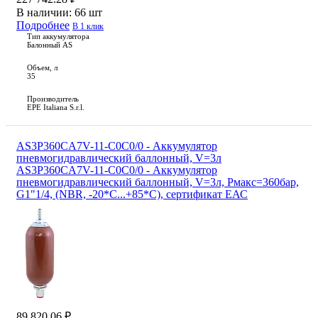
В наличии:
66 шт
Подробнее
В 1 клик
Тип аккумулятора
Балонный AS
Объем, л
35
Производитель
EPE Italiana S.r.l.
AS3P360CA7V-11-C0C0/0 - Аккумулятор
пневмогидравлический баллонный, V=3л
AS3P360CA7V-11-C0C0/0 - Аккумулятор
пневмогидравлический баллонный, V=3л, Рмакс=360бар,
G1"1/4, (NBR, -20*С...+85*С), сертификат ЕАС
89 820.06 ₽