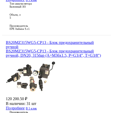
В 1 клик
Тип аккумулятора
Балонный AS
Объем, л
5
Производитель
EPE Italiana S.r.l.
BS20MZ315WG5-CP13 - Блок предохранительный
ручной
BS20MZ315WG5-CP13 - Блок предохранительный
ручной, DN20, 315бар (A=M36x1.5, P=G3/4", T=G3/8")
120 200.50 ₽
В наличии:
31 шт
Подробнее
В 1 клик
Производитель