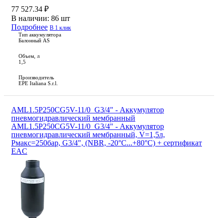
77 527.34 ₽
В наличии:
86 шт
Подробнее
В 1 клик
Тип аккумулятора
Балонный AS
Объем, л
1,5
Производитель
EPE Italiana S.r.l.
AML1.5P250CG5V-11/0_G3/4" - Аккумулятор
пневмогидравлический мембранный
AML1.5P250CG5V-11/0_G3/4" - Аккумулятор
пневмогидравлический мембранный, V=1,5л,
Рмакс=250бар, G3/4", (NBR, -20°С...+80°С) + сертификат
EAC