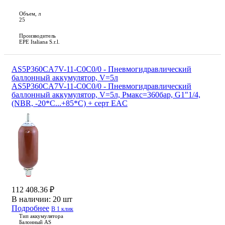
Объем, л
25
Производитель
EPE Italiana S.r.l.
AS5P360CA7V-11-C0C0/0 - Пневмогидравлический
баллонный аккумулятор, V=5л
AS5P360CA7V-11-C0C0/0 - Пневмогидравлический
баллонный аккумулятор, V=5л, Рмакс=360бар, G1"1/4,
(NBR, -20*С...+85*С) + серт EAC
112 408.36 ₽
В наличии:
20 шт
Подробнее
В 1 клик
Тип аккумулятора
Балонный AS