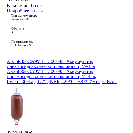
В наличии:
66 шт
Подробнее
В 1 клик
Тип аккумулятора
Балонный AS
Объем, л
3
Производитель
EPE Italiana S.r.l.
AS35P360CA9V-11-C0C0/0 - Аккумулятор
пневмогидравлический баллонный, V=35л
AS35P360CA9V-11-C0C0/0 - Аккумулятор
пневмогидравлический баллонный, V=35л,
Рмакс=360бар, G2", (NBR, -20*С...+85*С)+ серт. EAC
227 742.28 ₽