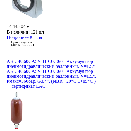
14 435.04 ₽
В наличии:
121 шт
Подробнее
В 1 клик
Производитель
EPE Italiana S.r.l.
AS1.5P360CA5V-11-C0C0/0 - Аккумулятор
пневмогидравлический баллонный, V=1.5л
AS1.5P360CA5V-11-C0C0/0 - Аккумулятор
пневмогидравлический баллонный, V=1.5л,
Рмакс=360бар, G3/4", (NBR, -20*С...+85*С )
+ сертификат EAC