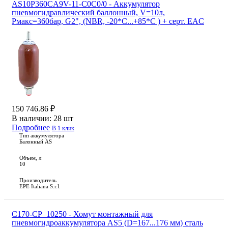
AS10P360CA9V-11-C0C0/0 - Аккумулятор
пневмогидравлический баллонный, V=10л,
Рмакс=360бар, G2", (NBR, -20*С...+85*С ) + серт. EAC
150 746.86 ₽
В наличии:
28 шт
Подробнее
В 1 клик
Тип аккумулятора
Балонный AS
Объем, л
10
Производитель
EPE Italiana S.r.l.
C170-CP_10250 - Хомут монтажный для
пневмогидроаккумулятора AS5 (D=167...176 мм) сталь