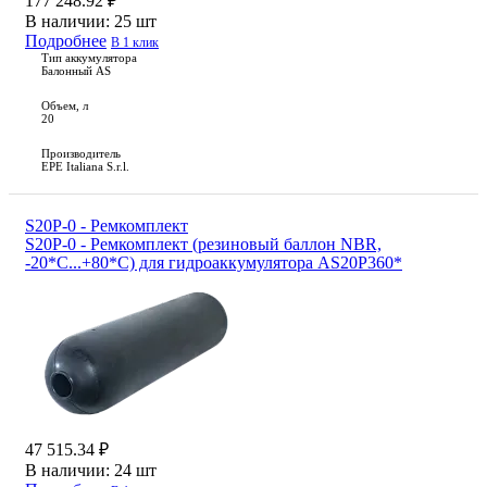
177 248.92 ₽
В наличии:
25 шт
Подробнее
В 1 клик
Тип аккумулятора
Балонный AS
Объем, л
20
Производитель
EPE Italiana S.r.l.
S20P-0 - Ремкомплект
S20P-0 - Ремкомплект (резиновый баллон NBR,
-20*С...+80*С) для гидроаккумулятора AS20P360*
47 515.34 ₽
В наличии:
24 шт