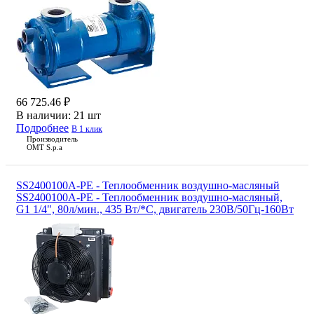
66 725.46 ₽
В наличии:
21 шт
Подробнее
В 1 клик
Производитель
OMT S.p.a
SS2400100A-PE - Теплообменник воздушно-масляный
SS2400100A-PE - Теплообменник воздушно-масляный,
G1 1/4", 80л/мин., 435 Вт/*С, двигатель 230В/50Гц-160Вт