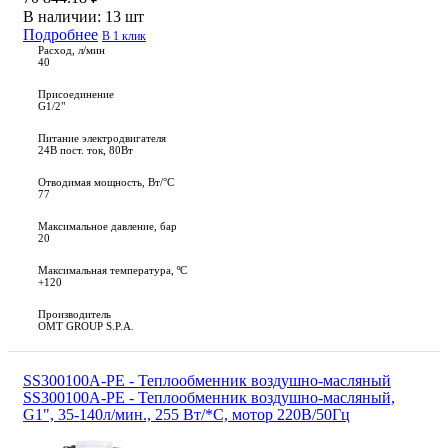
В наличии:
13 шт
Подробнее
В 1 клик
Расход, л/мин
40
Присоединение
G1/2"
Питание электродвигателя
24В пост. ток, 80Вт
Отводимая мощность, Вт/°C
77
Максимальное давление, бар
20
Максимальная температура, ºС
+120
Производитель
OMT GROUP S.P.A.
SS300100A-PE - Теплообменник воздушно-масляный
SS300100A-PE - Теплообменник воздушно-масляный,
G1", 35-140л/мин., 255 Вт/*С, мотор 220В/50Гц