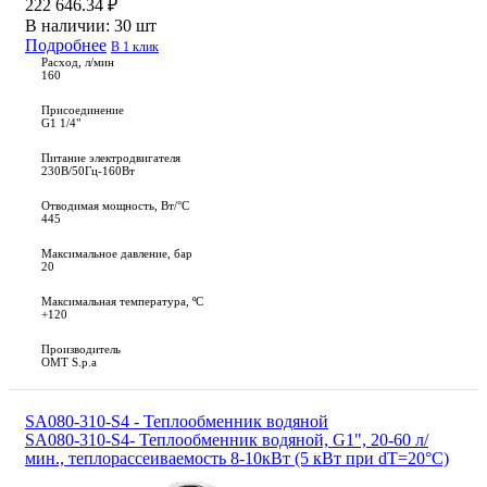
222 646.34 ₽
В наличии:
30 шт
Подробнее
В 1 клик
Расход, л/мин
160
Присоединение
G1 1/4"
Питание электродвигателя
230В/50Гц-160Вт
Отводимая мощность, Вт/°C
445
Максимальное давление, бар
20
Максимальная температура, ºС
+120
Производитель
OMT S.p.a
SA080-310-S4 - Теплообменник водяной
SA080-310-S4- Теплообменник водяной, G1", 20-60 л/
мин., теплорассеиваемость 8-10кВт (5 кВт при dT=20°C)