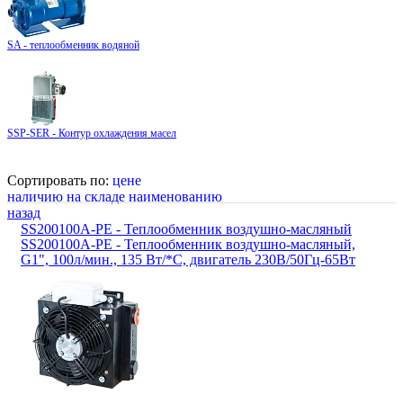
SA - теплообменник водяной
SSP-SER - Контур охлаждения масел
Сортировать по:
цене
наличию на складе
наименованию
назад
SS200100A-PE - Теплообменник воздушно-масляный
SS200100A-PE - Теплообменник воздушно-масляный,
G1", 100л/мин., 135 Вт/*С, двигатель 230В/50Гц-65Вт