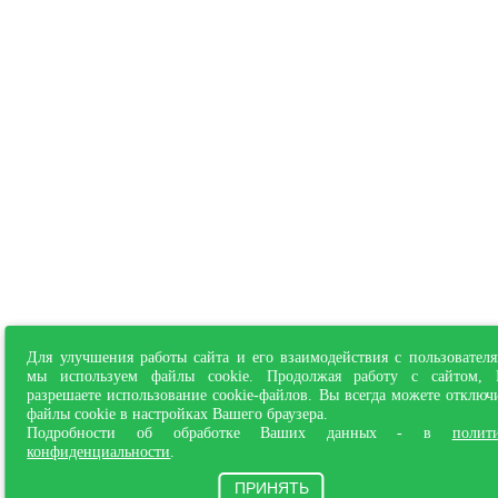
Для улучшения работы сайта и его взаимодействия с пользовател
мы используем файлы cookie. Продолжая работу с сайтом,
разрешаете использование cookie-файлов. Вы всегда можете отключ
файлы cookie в настройках Вашего браузера.
Подробности об обработке Ваших данных - в
полит
конфиденциальности
.
ПРИНЯТЬ