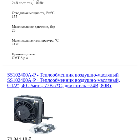
24В пост. ток, 100Вт
Отводимая мощность, Вт/°C
155
Максимальное давление, бар
20
Максимальная температура, ºС
+120
Производитель
OMT S.p.a
SS102400A-P - Теплообменник воздушно-масляный
SS102400A-P - Теплообменник воздушно-масляный,
G1/2", 40 л/мин., 77Вт/*С, двигатель =24В, 80Вт
70 844.18 ₽