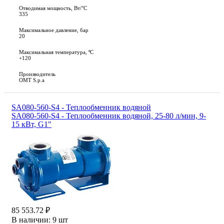
Отводимая мощность, Вт/°C
335
Максимальное давление, бар
20
Максимальная температура, ºС
+120
Производитель
OMT S.p.a
SA080-560-S4 - Теплообменник водяной
SA080-560-S4 - Теплообменник водяной, 25-80 л/мин, 9-
15 кВт, G1"
85 553.72 ₽
В наличии:
9 шт