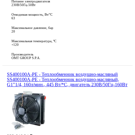
Питание электродвигателя
230В/50Гц-50Вт
Отводимая мощность, Вт/°C
63
Максимальное давление, бар
20
Максимальная температура, ºС
+120
Производитель
OMT GROUP S.P.A.
SS400100A-PE - Теплообменник воздушно-масляный
SS400100A-PE - Теплообменник воздушно-масляный,
G1"1/4, 160л/мин., 445 Вт/*С, двигатель 230В/50Гц-160Вт