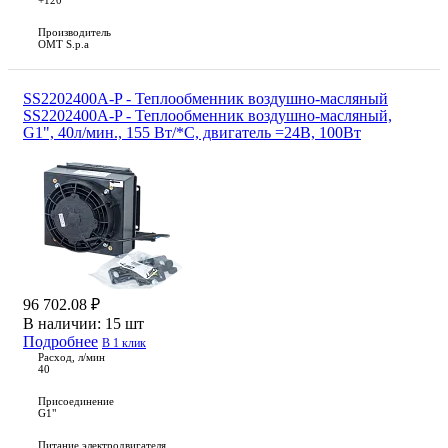
+120
Производитель
OMT S.p.a
SS2202400A-P - Теплообменник воздушно-масляный
SS2202400A-P - Теплообменник воздушно-масляный,
G1", 40л/мин., 155 Вт/*С, двигатель =24В, 100Вт
96 702.08 ₽
В наличии:
15 шт
Подробнее
В 1 клик
Расход, л/мин
40
Присоединение
G1"
Питание электродвигателя