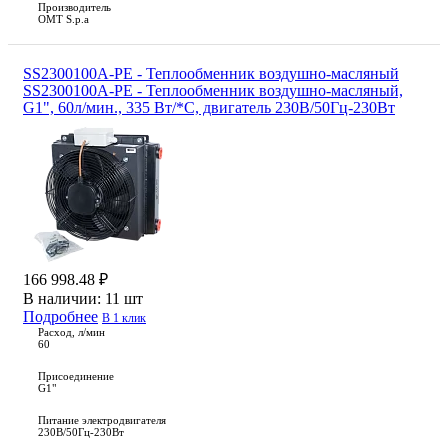
Производитель
OMT S.p.a
SS2300100A-PE - Теплообменник воздушно-масляный
SS2300100A-PE - Теплообменник воздушно-масляный,
G1", 60л/мин., 335 Вт/*С, двигатель 230В/50Гц-230Вт
166 998.48 ₽
В наличии:
11 шт
Подробнее
В 1 клик
Расход, л/мин
60
Присоединение
G1"
Питание электродвигателя
230В/50Гц-230Вт