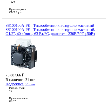
+120
Производитель
OMT S.p.a
SS100100A-PE - Теплообменник воздушно-масляный
SS100100A-PE - Теплообменник воздушно-масляный,
G1/2", 40 л/мин., 63 Вт/*С, двигатель 230В/50Гц-50Вт
75 887.66 ₽
В наличии:
31 шт
Подробнее
В 1 клик
Расход, л/мин
40
Присоединение
G1/2"