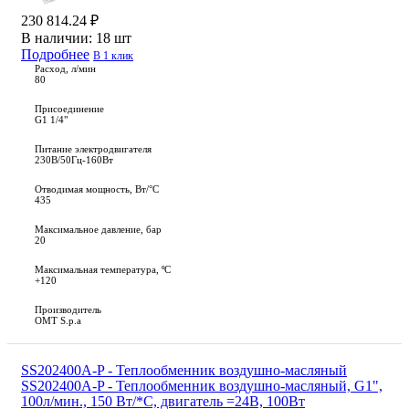
230 814.24 ₽
В наличии:
18 шт
Подробнее
В 1 клик
Расход, л/мин
80
Присоединение
G1 1/4"
Питание электродвигателя
230В/50Гц-160Вт
Отводимая мощность, Вт/°C
435
Максимальное давление, бар
20
Максимальная температура, ºС
+120
Производитель
OMT S.p.a
SS202400A-P - Теплообменник воздушно-масляный
SS202400A-P - Теплообменник воздушно-масляный, G1",
100л/мин., 150 Вт/*С, двигатель =24В, 100Вт