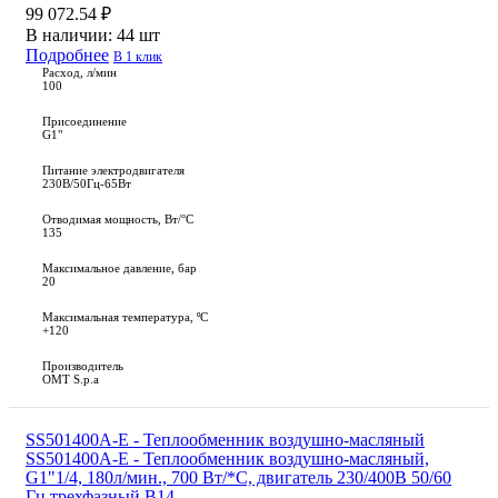
99 072.54 ₽
В наличии:
44 шт
Подробнее
В 1 клик
Расход, л/мин
100
Присоединение
G1"
Питание электродвигателя
230В/50Гц-65Вт
Отводимая мощность, Вт/°C
135
Максимальное давление, бар
20
Максимальная температура, ºС
+120
Производитель
OMT S.p.a
SS501400A-E - Теплообменник воздушно-масляный
SS501400A-E - Теплообменник воздушно-масляный,
G1"1/4, 180л/мин., 700 Вт/*С, двигатель 230/400В 50/60
Гц трехфазный B14