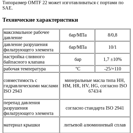
Типоразмер OMTF 22 может изготавливаться с портами по
SAE.
Технические характеристики
максимальное рабочее
бар/МПа
8/0,8
давление
давление разрушения
бар/МПа
10/1
фильтрующего элемента
настройка сливного
бар
1,7 ±10%
байпасного клапана
рабочая температура
°С
-25/+110
совместимость с
минеральные масла типа HH,
гидравлическими маслами
HM, HR, HV, HG, согласно ISO
ISO 2943
6743/4
перепад давления
разрушения
согласно стандарта ISO 2941
фильтрующего элемента
материал крышки
литьевой алюминиевый сплав