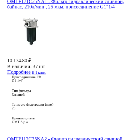
OMTF171C25NA1 - Фильтр гидравлический сливной,
байпас, 210л/мин., 25 мкм, присоединение G1"1/4
10 174.80 ₽
В наличии:
37 шт
Подробнее
В 1 клик
Присоединение ГФ
G1 1/4"
Тип фильтра
Сливной
Тонкость фильтрации (мкм)
25
Производитель
OMT S.p.a
OMTF112C25NA2 - Фильтр гидравлический сливной,