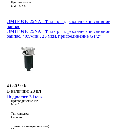
Производитель
OMT S.p.a
OMTF091C25NA - Фильтр гидравлический сливной,
байпас
OMTF091C25NA - Фильтр гидравлический сливной,
байпас, 40л/мин., 25 мкм, присоединение G1/2"
4 080.90 ₽
В наличии:
23 шт
Подробнее
В 1 клик
Присоединение ГФ
G1/2"
Тип фильтра
Сливной
Тонкость фильтрации (мкм)