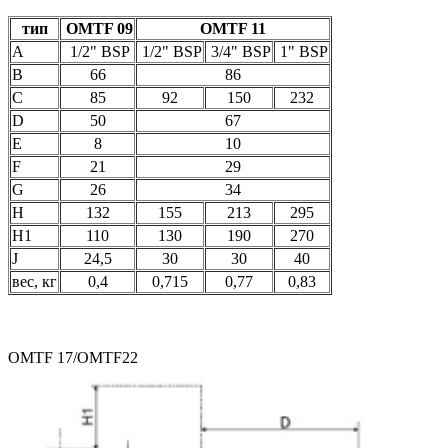
тип
OMTF 09
OMTF 11
A
1/2" BSP
1/2" BSP
3/4" BSP
1" BSP
B
66
86
C
85
92
150
232
D
50
67
E
8
10
F
21
29
G
26
34
H
132
155
213
295
H1
110
130
190
270
J
24,5
30
30
40
вес, кг
0,4
0,715
0,77
0,83
OMTF 17/OMTF22