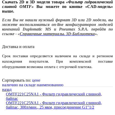
Скачать 2D и 3D модели товара
«
Фильтр гидравлический
сливной OMTF
»
Вы можете по кнопке «CAD-модель»
выше.
Если Вы не нашли нужный формат 3D или 2D модели, вы
можете воспользоваться on-line конфигуратором моделей
компаний Duplomatic MS и Pneumax S.P.A. перейдя по
ссылке - «
Справочные материалы. 3D-Библиотека
».
Доставка и оплата
Срок поставки определяется наличием на складе и регионом
нахождения покупателя. При комплексной поставке
оборудования возможна оплата с отсрочкой платежа.
Сортировать по:
цене
наличию на складе
наименованию
назад
OMTF221C25NA1 - Фильтр гидравлический сливной,
байпас
OMTF221C25NA1 - Фильтр гидравлический сливной,
байпас, 300л/мин., 25 мкм, присоединение G1"1/2