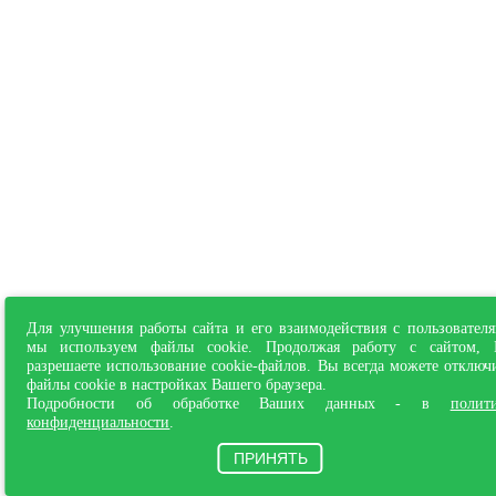
Для улучшения работы сайта и его взаимодействия с пользовател
мы используем файлы cookie. Продолжая работу с сайтом,
разрешаете использование cookie-файлов. Вы всегда можете отключ
файлы cookie в настройках Вашего браузера.
Подробности об обработке Ваших данных - в
полит
конфиденциальности
.
ПРИНЯТЬ