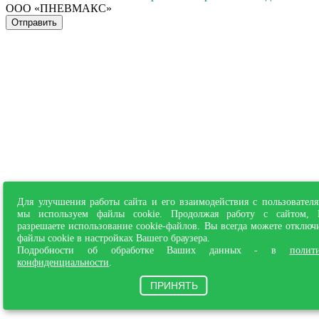
ООО «ПНЕВМАКС»
Отправить
Для улучшения работы сайта и его взаимодействия с пользовател
мы используем файлы cookie. Продолжая работу с сайтом,
разрешаете использование cookie-файлов. Вы всегда можете отключ
файлы cookie в настройках Вашего браузера.
Подробности об обработке Ваших данных - в
полит
конфиденциальности
.
ПРИНЯТЬ