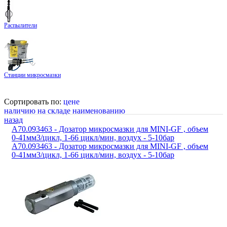
Распылители
Станции микросмазки
Сортировать по:
цене
наличию на складе
наименованию
назад
A70.093463 - Дозатор микросмазки для MINI-GF , объем
0-41мм3/цикл, 1-66 цикл/мин, воздух - 5-10бар
A70.093463 - Дозатор микросмазки для MINI-GF , объем
0-41мм3/цикл, 1-66 цикл/мин, воздух - 5-10бар