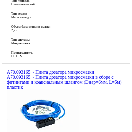
Тип привода
Пневматический
Тип смазки
Масло-воздух
Объем бака станции смазки
2,2л
Тип системы
Микросмазка
Производитель
I.L.C. S.r.l.
A70.093165. - Плита дозатора микросмазки
A70.093165. - Плита дозатора микросмазки в сборе с
фитингами и коаксиальным шлангом (Dнар=6мм, L=5м),
пластик