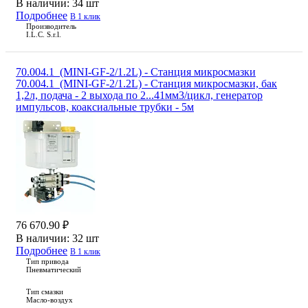
В наличии:
34 шт
Подробнее
В 1 клик
Производитель
I.L.C. S.r.l.
70.004.1_(MINI-GF-2/1.2L) - Станция микросмазки
70.004.1_(MINI-GF-2/1.2L) - Станция микросмазки, бак
1,2л, подача - 2 выхода по 2...41мм3/цикл, генератор
импульсов, коаксиальные трубки - 5м
76 670.90 ₽
В наличии:
32 шт
Подробнее
В 1 клик
Тип привода
Пневматический
Тип смазки
Масло-воздух