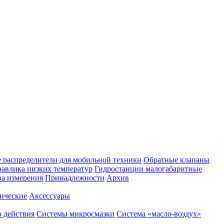
 распределители для мобильной техники
Обратные клапаны
равлика низких температур
Гидростанции малогабаритные
ва измерения
Принадлежности
Архив
ические
Аксессуары
 действия
Системы микросмазки
Система «масло-воздух»