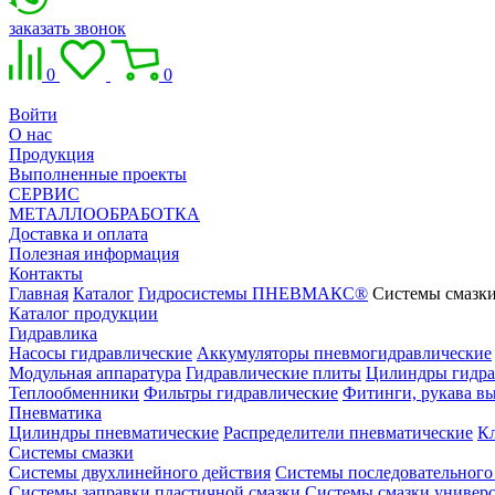
заказать звонок
0
0
Войти
О нас
Продукция
Выполненные проекты
СЕРВИС
МЕТАЛЛООБРАБОТКА
Доставка и оплата
Полезная информация
Контакты
Главная
Каталог
Гидросистемы ПНЕВМАКС®
Системы смазки
Каталог продукции
Гидравлика
Насосы гидравлические
Аккумуляторы пневмогидравлические
Модульная аппаратура
Гидравлические плиты
Цилиндры гидра
Теплообменники
Фильтры гидравлические
Фитинги, рукава вы
Пневматика
Цилиндры пневматические
Распределители пневматические
К
Системы смазки
Системы двухлинейного действия
Системы последовательного
Системы заправки пластичной смазки
Системы смазки универ