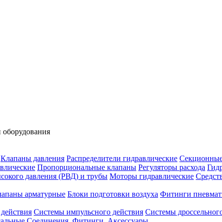
 оборудования
Клапаны давления
Распределители гидравлические
Секционные
влические
Пропорциональные клапаны
Регуляторы расхода
Гид
сокого давления (РВД) и трубы
Моторы гидравлические
Средст
лапаны арматурные
Блоки подготовки воздуха
Фитинги пневмат
 действия
Системы импульсного действия
Системы дроссельного
сальные
Соединения. Фитинги. Аксессуары