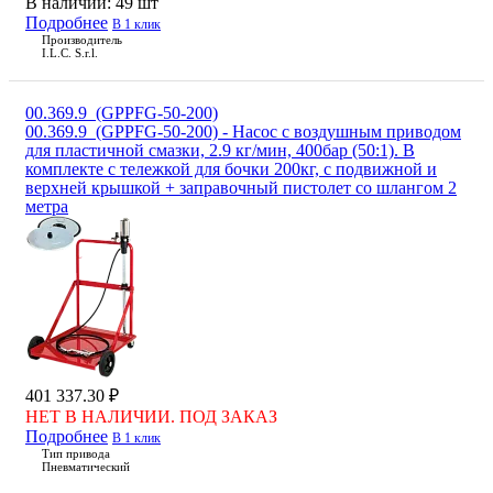
В наличии:
49 шт
Подробнее
В 1 клик
Производитель
I.L.C. S.r.l.
00.369.9_(GPPFG-50-200)
00.369.9_(GPPFG-50-200) - Насос с воздушным приводом
для пластичной смазки, 2.9 кг/мин, 400бар (50:1). В
комплекте с тележкой для бочки 200кг, с подвижной и
верхней крышкой + заправочный пистолет со шлангом 2
метра
401 337.30 ₽
НЕТ В НАЛИЧИИ. ПОД ЗАКАЗ
Подробнее
В 1 клик
Тип привода
Пневматический