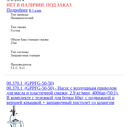
НЕТ В НАЛИЧИИ. ПОД ЗАКАЗ
Подробнее
В 1 клик
Тип привода
Пневматический
Тип смазки
Густая
Объем бака станции смазки
25кг
Тип системы
Заправочная станция
Производитель
I.L.C. S.r.l.
00.370.1_(GPPFG‐50-50)
00.370.1_(GPPFG‐50-50) - Насос с воздушным приводом
для масла и пластичной смазки, 2.9 кг/мин, 400бар (50:1).
В комплекте с тележкой для бочки 60кг, с подвижной и
верхней крышкой + заправочный пистолет со шлангом