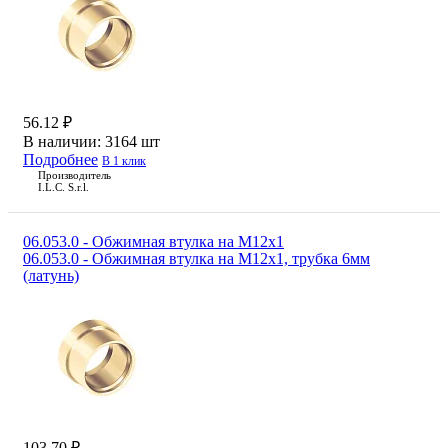
56.12 ₽
В наличии:
3164 шт
Подробнее
В 1 клик
Производитель
I.L.C. S.r.l.
06.053.0 - Обжимная втулка на М12х1
06.053.0 - Обжимная втулка на М12х1, трубка 6мм
(латунь)
103.70 ₽