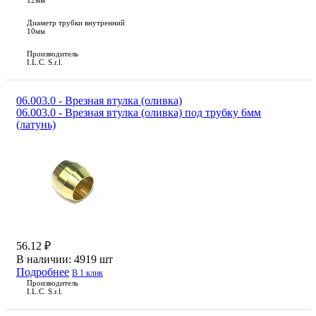
12мм
Диаметр трубки внутренний
10мм
Производитель
I.L.C. S.r.l.
06.003.0 - Врезная втулка (оливка)
06.003.0 - Врезная втулка (оливка) под трубку 6мм
(латунь)
56.12 ₽
В наличии:
4919 шт
Подробнее
В 1 клик
Производитель
I.L.C. S.r.l.