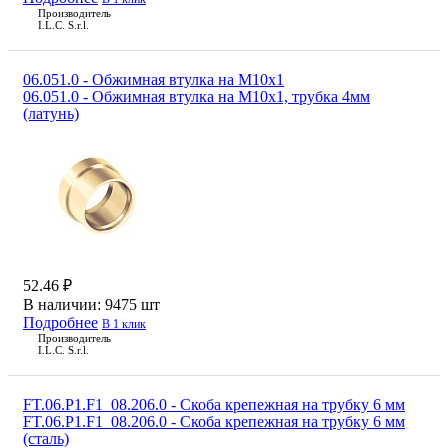
Производитель
I.L.C. S.r.l.
06.051.0 - Обжимная втулка на М10х1
06.051.0 - Обжимная втулка на М10х1, трубка 4мм
(латунь)
52.46 ₽
В наличии:
9475 шт
Подробнее
В 1 клик
Производитель
I.L.C. S.r.l.
FT.06.P1.F1_08.206.0 - Скоба крепежная на трубку 6 мм
FT.06.P1.F1_08.206.0 - Скоба крепежная на трубку 6 мм
(cталь)