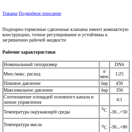
Товары
Подробное описание
Подпорно-тормозные сдвоенные клапаны имеют компактную
конструкцию, точное регулирование и устойчивы к
загрязнению рабочей жидкости
Рабочие характеристики
Номинальный типоразмер
DN6
л/
Мин./макс. расход
1/25
мин
Пиковое давление
бар
450
Максимальное давление
бар
350
Соотношение площадей основного канала и
4:1
линии управления
0
С
Температура окружающей среды
-30...+50
Температура масла
0
-30...+80
С