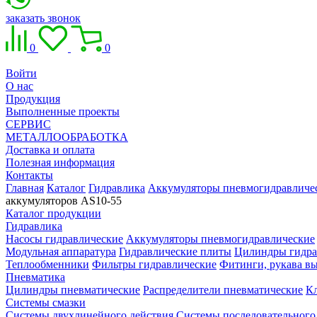
заказать звонок
0
0
Войти
О нас
Продукция
Выполненные проекты
СЕРВИС
МЕТАЛЛООБРАБОТКА
Доставка и оплата
Полезная информация
Контакты
Главная
Каталог
Гидравлика
Аккумуляторы пневмогидравличе
аккумуляторов AS10-55
Каталог продукции
Гидравлика
Насосы гидравлические
Аккумуляторы пневмогидравлические
Модульная аппаратура
Гидравлические плиты
Цилиндры гидра
Теплообменники
Фильтры гидравлические
Фитинги, рукава вы
Пневматика
Цилиндры пневматические
Распределители пневматические
К
Системы смазки
Системы двухлинейного действия
Системы последовательного