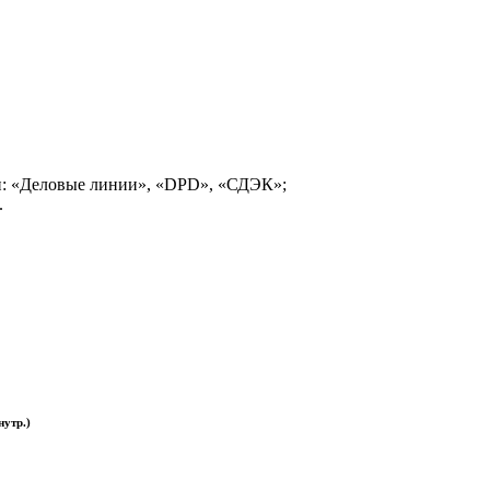
и: «Деловые линии», «DPD», «СДЭК»;
.
нутр.)