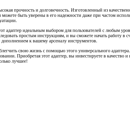
ысокая прочность и долговечность. Изготовленный из качествен
ы можете быть уверены в его надежности даже при частом исполь
уатации.
тот адаптер идеальным выбором для пользователей с любым уров
ледовать простым инструкциям, и вы сможете начать работу в с
м дополнением к вашему арсеналу инструментов.
блегчить свою жизнь с помощью этого универсального адаптера
вании. Приобретая этот адаптер, вы инвестируете в качество и 
олько лучшее!