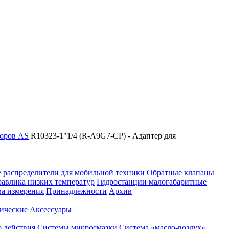
торов AS
R10323-1"1/4 (R-A9G7-CP) - Адаптер для
 распределители для мобильной техники
Обратные клапаны
равлика низких температур
Гидростанции малогабаритные
ва измерения
Принадлежности
Архив
ические
Аксессуары
 действия
Системы микросмазки
Система «масло-воздух»