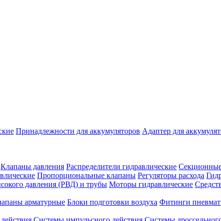
ские
Принадлежности для аккумуляторов
Адаптер для аккумуля
Клапаны давления
Распределители гидравлические
Секционные
влические
Пропорциональные клапаны
Регуляторы расхода
Гид
сокого давления (РВД) и трубы
Моторы гидравлические
Средст
лапаны арматурные
Блоки подготовки воздуха
Фитинги пневмат
 действия
Системы импульсного действия
Системы дроссельного