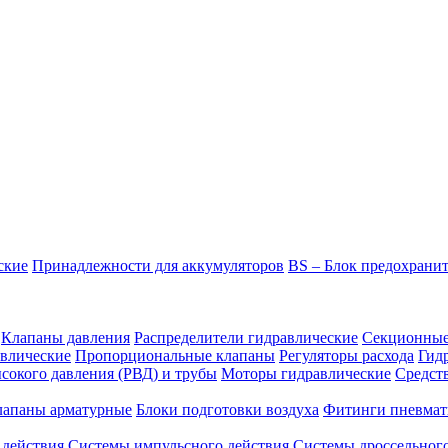
ские
Принадлежности для аккумуляторов
BS – Блок предохрани
Клапаны давления
Распределители гидравлические
Секционные
влические
Пропорциональные клапаны
Регуляторы расхода
Гид
сокого давления (РВД) и трубы
Моторы гидравлические
Средст
лапаны арматурные
Блоки подготовки воздуха
Фитинги пневмат
 действия
Системы импульсного действия
Системы дроссельного