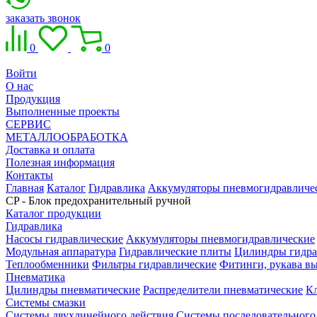
заказать звонок
0
0
Войти
О нас
Продукция
Выполненные проекты
СЕРВИС
МЕТАЛЛООБРАБОТКА
Доставка и оплата
Полезная информация
Контакты
Главная
Каталог
Гидравлика
Аккумуляторы пневмогидравличе
CP - Блок предохранительный ручной
Каталог продукции
Гидравлика
Насосы гидравлические
Аккумуляторы пневмогидравлические
Модульная аппаратура
Гидравлические плиты
Цилиндры гидра
Теплообменники
Фильтры гидравлические
Фитинги, рукава вы
Пневматика
Цилиндры пневматические
Распределители пневматические
К
Системы смазки
Системы двухлинейного действия
Системы последовательного