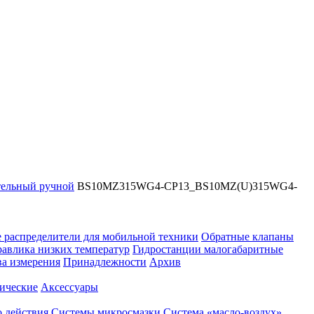
тельный ручной
BS10MZ315WG4-CP13_BS10MZ(U)315WG4-
 распределители для мобильной техники
Обратные клапаны
равлика низких температур
Гидростанции малогабаритные
ва измерения
Принадлежности
Архив
ические
Аксессуары
 действия
Системы микросмазки
Система «масло-воздух»