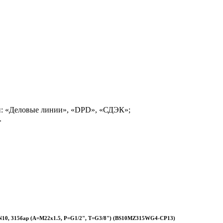
и: «Деловые линии», «DPD», «СДЭК»;
.
0, 315бар (A=M22x1.5, P=G1/2", T=G3/8") (BS10MZ315WG4-CP13)