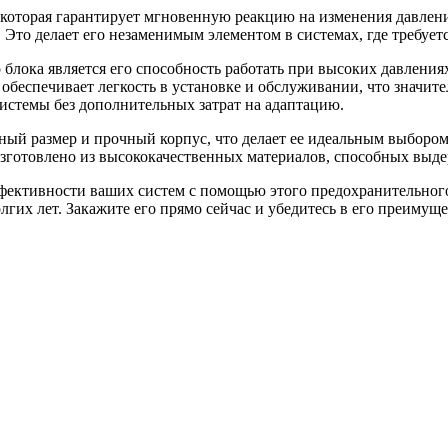
которая гарантирует мгновенную реакцию на изменения давлени
Это делает его незаменимым элементом в системах, где требуетс
ока является его способность работать при высоких давлениях д
 обеспечивает легкость в установке и обслуживании, что значит
истемы без дополнительных затрат на адаптацию.
ный размер и прочный корпус, что делает ее идеальным выборо
 изготовлено из высококачественных материалов, способных выд
ффективности ваших систем с помощью этого предохранительног
гих лет. Закажите его прямо сейчас и убедитесь в его преимуще