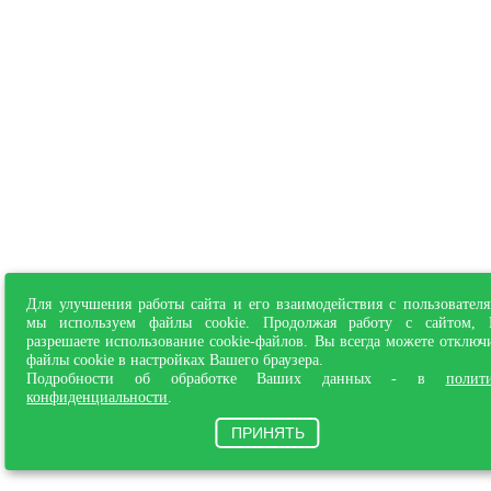
Для улучшения работы сайта и его взаимодействия с пользовател
мы используем файлы cookie. Продолжая работу с сайтом,
разрешаете использование cookie-файлов. Вы всегда можете отключ
файлы cookie в настройках Вашего браузера.
Подробности об обработке Ваших данных - в
полит
конфиденциальности
.
ПРИНЯТЬ