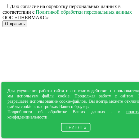
Даю согласие на обработку персональных данных в
соответствии с
Политикой обработки персональных данных
ООО «ПНЕВМАКС»
Отправить
Для улучшения работы сайта и его взаимодействия с пользовател
мы используем файлы cookie. Продолжая работу с сайтом,
разрешаете использование cookie-файлов. Вы всегда можете отключ
файлы cookie в настройках Вашего браузера.
Подробности об обработке Ваших данных - в
полит
конфиденциальности
.
ПРИНЯТЬ