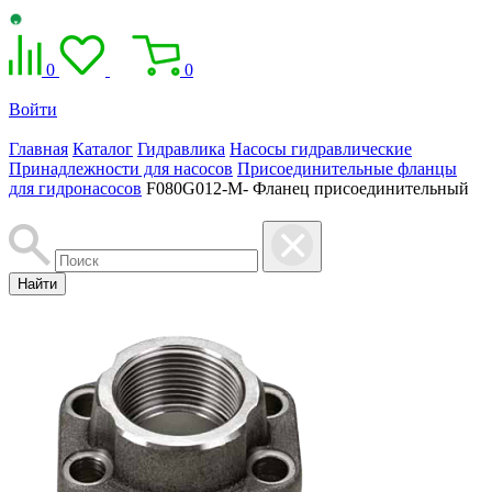
0
0
Войти
Главная
Каталог
Гидравлика
Насосы гидравлические
Принадлежности для насосов
Присоединительные фланцы
для гидронасосов
F080G012-M- Фланец присоединительный
Найти