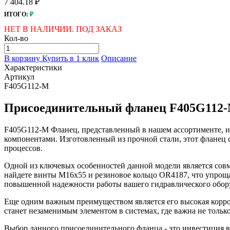
7 404.18 ₽
ИТОГО:
₽
НЕТ В НАЛИЧИИ. ПОД ЗАКАЗ
Кол-во
В корзину
Купить в 1 клик
Описание
Характеристики
Артикул
F405G112-M
Присоединительный фланец F405G112-M
F405G112-M Фланец, представленный в нашем ассортименте, ид
компонентами. Изготовленный из прочной стали, этот фланец
процессов.
Одной из ключевых особенностей данной модели является совм
найдете винты М16х55 и резиновое кольцо OR4187, что упрощае
повышенной надежности работы вашего гидравлического обор
Еще одним важным преимуществом является его высокая корроз
станет незаменимым элементом в системах, где важна не только
Выбор данного присоединительного фланца - это инвестиция в