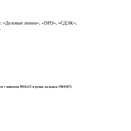
и: «Деловые линии», «DPD», «СДЭК»;
.
те с винтами М16х55 и резин. кольцом OR4187)