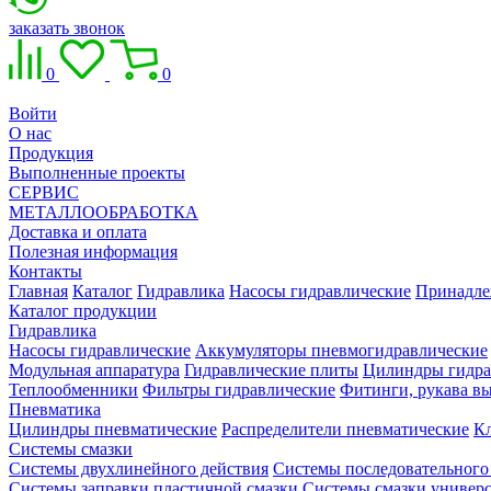
заказать звонок
0
0
Войти
О нас
Продукция
Выполненные проекты
СЕРВИС
МЕТАЛЛООБРАБОТКА
Доставка и оплата
Полезная информация
Контакты
Главная
Каталог
Гидравлика
Насосы гидравлические
Принадле
Каталог продукции
Гидравлика
Насосы гидравлические
Аккумуляторы пневмогидравлические
Модульная аппаратура
Гидравлические плиты
Цилиндры гидра
Теплообменники
Фильтры гидравлические
Фитинги, рукава вы
Пневматика
Цилиндры пневматические
Распределители пневматические
К
Системы смазки
Системы двухлинейного действия
Системы последовательного
Системы заправки пластичной смазки
Системы смазки универ