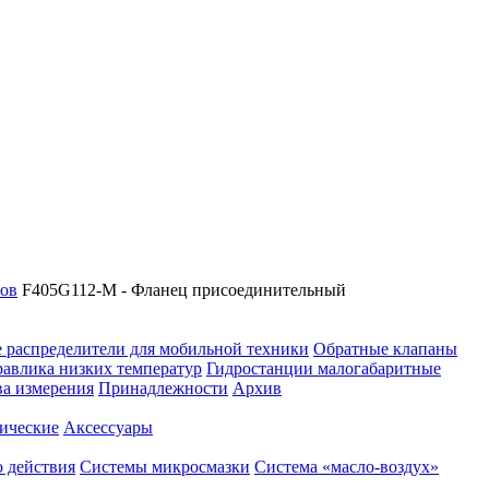
сов
F405G112-M - Фланец присоединительный
 распределители для мобильной техники
Обратные клапаны
равлика низких температур
Гидростанции малогабаритные
ва измерения
Принадлежности
Архив
ические
Аксессуары
 действия
Системы микросмазки
Система «масло-воздух»