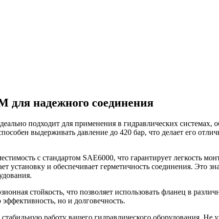
 для надежного соединения
еально подходит для применения в гидравлических системах, о
 способен выдерживать давление до 420 бар, что делает его о
естимость с стандартом SAE6000, что гарантирует легкость мон
т установку и обеспечивает герметичность соединения. Это зна
удования.
ионная стойкость, что позволяет использовать фланец в различ
 эффективность, но и долговечность.
 стабильную работу вашего гидравлического оборудования. Не 