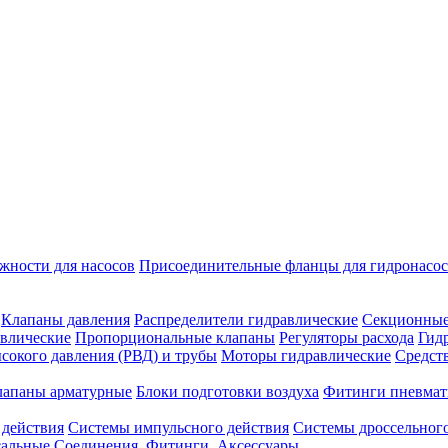
жности для насосов
Присоединительные фланцы для гидронасо
Клапаны давления
Распределители гидравлические
Секционные
влические
Пропорциональные клапаны
Регуляторы расхода
Гид
сокого давления (РВД) и трубы
Моторы гидравлические
Средст
лапаны арматурные
Блоки подготовки воздуха
Фитинги пневмат
 действия
Системы импульсного действия
Системы дроссельного
сальные
Соединения. Фитинги. Аксессуары