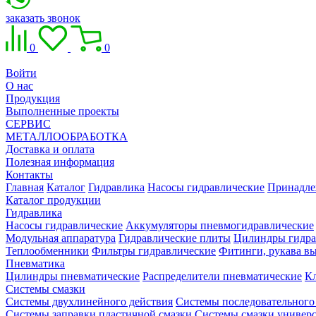
заказать звонок
0
0
Войти
О нас
Продукция
Выполненные проекты
СЕРВИС
МЕТАЛЛООБРАБОТКА
Доставка и оплата
Полезная информация
Контакты
Главная
Каталог
Гидравлика
Насосы гидравлические
Принадле
Каталог продукции
Гидравлика
Насосы гидравлические
Аккумуляторы пневмогидравлические
Модульная аппаратура
Гидравлические плиты
Цилиндры гидра
Теплообменники
Фильтры гидравлические
Фитинги, рукава вы
Пневматика
Цилиндры пневматические
Распределители пневматические
К
Системы смазки
Системы двухлинейного действия
Системы последовательного
Системы заправки пластичной смазки
Системы смазки универ