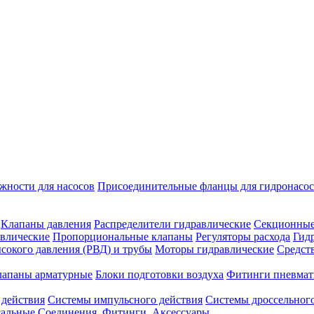
жности для насосов
Присоединительные фланцы для гидронасо
Клапаны давления
Распределители гидравлические
Секционные
влические
Пропорциональные клапаны
Регуляторы расхода
Гид
сокого давления (РВД) и трубы
Моторы гидравлические
Средст
лапаны арматурные
Блоки подготовки воздуха
Фитинги пневмат
 действия
Системы импульсного действия
Системы дроссельного
сальные
Соединения. Фитинги. Аксессуары