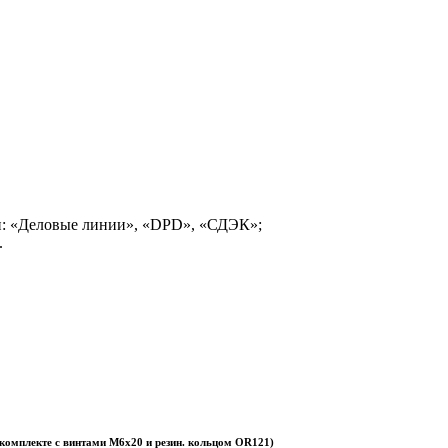
и: «Деловые линии», «DPD», «СДЭК»;
.
 комплекте с винтами М6х20 и резин. кольцом OR121)