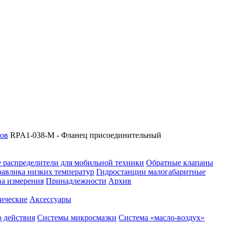
сов
RPA1-038-M - Фланец присоединительный
 распределители для мобильной техники
Обратные клапаны
равлика низких температур
Гидростанции малогабаритные
ва измерения
Принадлежности
Архив
ические
Аксессуары
 действия
Системы микросмазки
Система «масло-воздух»