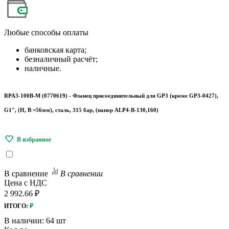
Любые
способы оплаты
банковская карта;
безналичный расчёт;
наличные.
RPA3-100B-M (0770619) - Фланец присоединительный для GP3 (кроме GP3-0427),
G1", (Н, В =56мм), сталь, 315 бар, (напор ALP4-В-130,160)
В сравнение
В сравнении
Цена с НДС
2 992.66 ₽
ИТОГО:
₽
В наличии:
64 шт