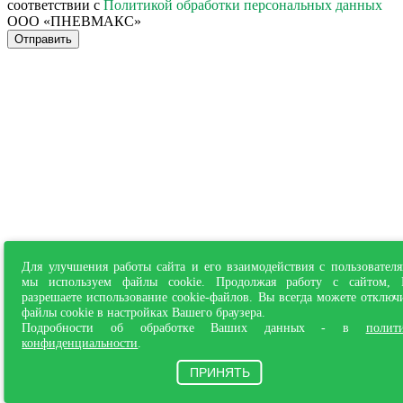
соответствии с
Политикой обработки персональных данных
ООО «ПНЕВМАКС»
Отправить
Для улучшения работы сайта и его взаимодействия с пользовател
мы используем файлы cookie. Продолжая работу с сайтом,
разрешаете использование cookie-файлов. Вы всегда можете отключ
файлы cookie в настройках Вашего браузера.
Подробности об обработке Ваших данных - в
полит
конфиденциальности
.
ПРИНЯТЬ