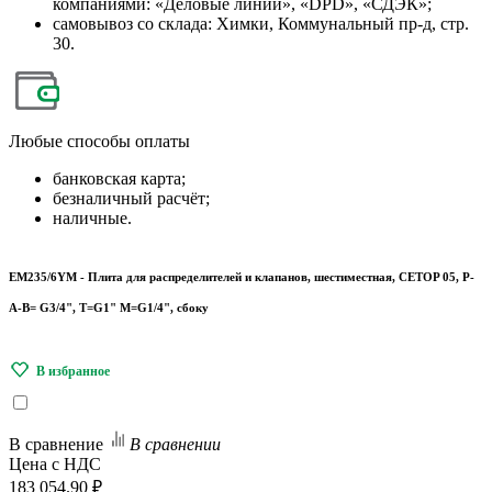
компаниями: «Деловые линии», «DPD», «СДЭК»;
самовывоз со склада: Химки, Коммунальный пр-д, стр.
30.
Любые
способы оплаты
банковская карта;
безналичный расчёт;
наличные.
EM235/6YM - Плита для распределителей и клапанов, шестиместная, CETOP 05, P-
A-B= G3/4", T=G1" M=G1/4", сбоку
В сравнение
В сравнении
Цена с НДС
183 054.90 ₽