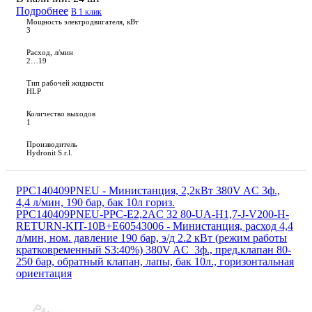
Подробнее
В 1 клик
Мощность электродвигателя, кВт
3
Расход, л/мин
2…19
Тип рабочей жидкости
HLP
Количество выходов
1
Производитель
Hydronit S.r.l.
PPC140409PNEU - Министанция, 2,2кВт 380V AC 3ф.,
4,4 л/мин, 190 бар, бак 10л гориз.
PPC140409PNEU-PPC-E2,2AC 32 80-UA-H1,7-J-V200-H-
RETURN-KIT-10B+E60543006 - Министанция, расход 4,4
л/мин, ном. давление 190 бар, э/д 2.2 кВт (режим работы
кратковременный S3:40%) 380V AC 3ф., пред.клапан 80-
250 бар, обратный клапан, лапы, бак 10л., горизонтальная
ориентация