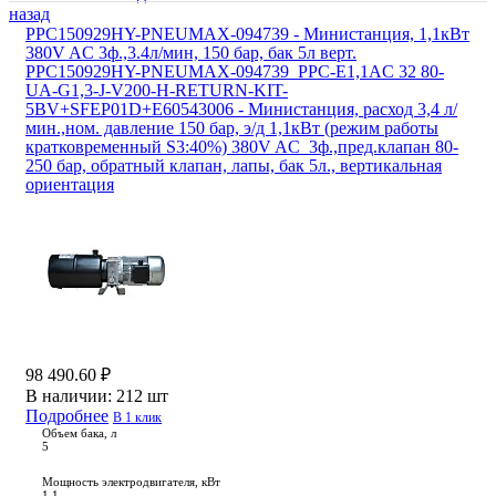
назад
PPC150929HY-PNEUMAX-094739 - Министанция, 1,1кВт
380V AC 3ф.,3.4л/мин, 150 бар, бак 5л верт.
PPC150929HY-PNEUMAX-094739_PPC-E1,1AC 32 80-
UA-G1,3-J-V200-H-RETURN-KIT-
5BV+SFEP01D+E60543006 - Министанция, расход 3,4 л/
мин.,ном. давление 150 бар, э/д 1,1кВт (режим работы
кратковременный S3:40%) 380V AC 3ф.,пред.клапан 80-
250 бар, обратный клапан, лапы, бак 5л., вертикальная
ориентация
98 490.60 ₽
В наличии:
212 шт
Подробнее
В 1 клик
Объем бака, л
5
Мощность электродвигателя, кВт
1.1