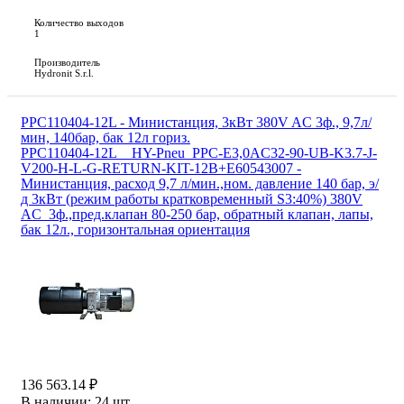
Количество выходов
1
Производитель
Hydronit S.r.l.
PPC110404-12L - Министанция, 3кВт 380V AC 3ф., 9,7л/
мин, 140бар, бак 12л гориз.
PPC110404-12L__HY-Pneu_PPC-E3,0AC32-90-UB-K3.7-J-
V200-H-L-G-RETURN-KIT-12B+E60543007 -
Министанция, расход 9,7 л/мин.,ном. давление 140 бар, э/
д 3кВт (режим работы кратковременный S3:40%) 380V
AC 3ф.,пред.клапан 80-250 бар, обратный клапан, лапы,
бак 12л., горизонтальная ориентация
136 563.14 ₽
В наличии:
24 шт