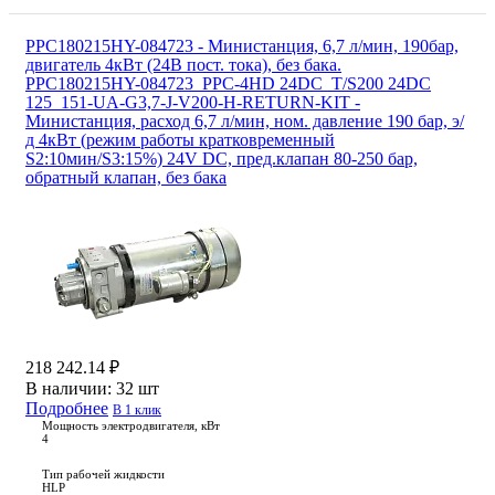
PPC180215HY-084723 - Министанция, 6,7 л/мин, 190бар,
двигатель 4кВт (24В пост. тока), без бака.
PPC180215HY-084723_PPC-4HD 24DC_T/S200 24DC
125_151-UA-G3,7-J-V200-H-RETURN-KIT -
Министанция, расход 6,7 л/мин, ном. давление 190 бар, э/
д 4кВт (режим работы кратковременный
S2:10мин/S3:15%) 24V DC, пред.клапан 80-250 бар,
обратный клапан, без бака
218 242.14 ₽
В наличии:
32 шт
Подробнее
В 1 клик
Мощность электродвигателя, кВт
4
Тип рабочей жидкости
HLP