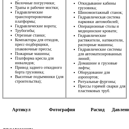
Вилочные погрузчики;
Откидывание кабины
Трапы и рабочие мостки;
грузовика;
Гидравлические
Шиномонтажный станок;
транспортировочные
Гидравлическая система
платформы;
парковки автомобилей;
Гидравлические ворота;
Операционные столы и
Трубогибы;
медицинские кровати;
Отрезные станки;
Гидравлические
Компакторы для отходов,
растяжители, натяжители,
пресс-подборщики,
распорные машины;
упаковочные прессы;
Гидравлические системы
Пожарные машины;
для автоматизированных
Платформа кресла для
линий;
инвалидов;
Домашние и грузовые
Привод заднего откидного
лифты;
борта грузовика;
Оборудование для
Высотные подъемники (для
аэропортов;
строительства);
Ритуальные фургоны;
Прессы горячей сварки для
пластиковых труб.
Артикул
Фотография
Расход
Давлен