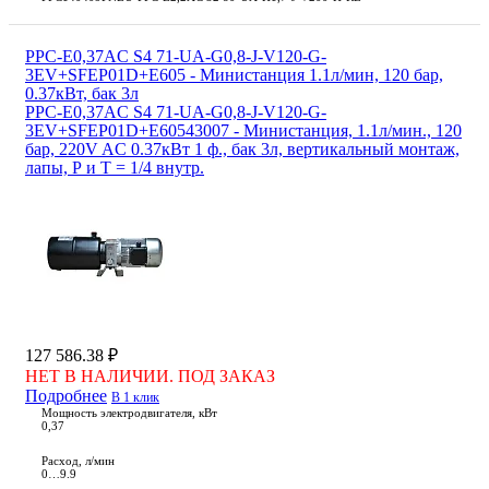
PPC-E0,37AC S4 71-UA-G0,8-J-V120-G-
3EV+SFEP01D+E605 - Министанция 1.1л/мин, 120 бар,
0.37кВт, бак 3л
PPC-E0,37AC S4 71-UA-G0,8-J-V120-G-
3EV+SFEP01D+E60543007 - Министанция, 1.1л/мин., 120
бар, 220V AC 0.37кВт 1 ф., бак 3л, вертикальный монтаж,
лапы, Р и Т = 1/4 внутр.
127 586.38 ₽
НЕТ В НАЛИЧИИ. ПОД ЗАКАЗ
Подробнее
В 1 клик
Мощность электродвигателя, кВт
0,37
Расход, л/мин
0…9.9