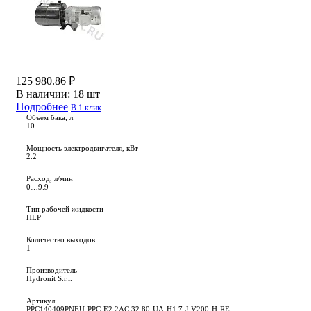
125 980.86 ₽
В наличии:
18 шт
Подробнее
В 1 клик
Объем бака, л
10
Мощность электродвигателя, кВт
2.2
Расход, л/мин
0…9.9
Тип рабочей жидкости
HLP
Количество выходов
1
Производитель
Hydronit S.r.l.
Артикул
PPC140409PNEU-PPC-E2,2AC 32 80-UA-H1,7-J-V200-H-RE