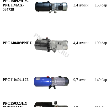
PPC150929HY-
PNEUMAX-
3,4 л/мин
150 бар
094739
PPC140409PNEU
4,4 л/мин
190 бар
PPC110404-12L
9,7 л/мин
140 бар
PPC150323HY-