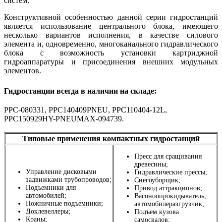
систем.
Конструктивной особенностью данной серии гидростанций
является использование центрального блока, имеющего
несколько вариантов исполнения, в качестве силового
элемента и, одновременно, многоканального гидравлического
блока с возможность установки картриджной
гидроаппаратуры и присоединения внешних модульных
элементов.
Гидростанции всегда в наличии на складе:
PPC-080331, PPC140409PNEU, PPC110404-12L,
PPC150929HY-PNEUMAX-094739.
Типовые применения компактных гидростанций
Пресс для сращивания
древесины;
Управление дисковыми
Гидравлические прессы;
задвижками трубопроводов;
Снегоуборщик;
Подъемники для
Привод аттракционов;
автомобилей;
Вагоноопрокидыватель,
Ножничные подъемники;
автомобилеразгрузчик;
Доклевеллеры;
Подъем кузова
Краны;
самосвалов;