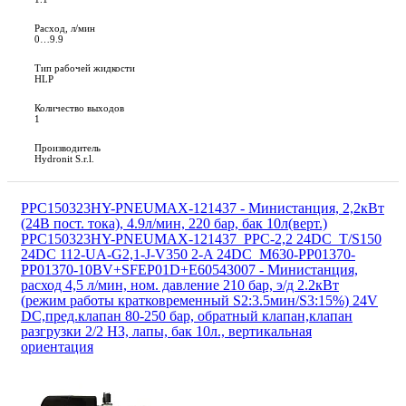
Расход, л/мин
0…9.9
Тип рабочей жидкости
HLP
Количество выходов
1
Производитель
Hydronit S.r.l.
PPC150323HY-PNEUMAX-121437 - Министанция, 2,2кВт
(24В пост. тока), 4.9л/мин, 220 бар, бак 10л(верт.)
PPC150323HY-PNEUMAX-121437_PPC-2,2 24DC_T/S150
24DC 112-UA-G2,1-J-V350 2-A 24DC_M630-PP01370-
PP01370-10BV+SFEP01D+E60543007 - Министанция,
расход 4,5 л/мин, ном. давление 210 бар, э/д 2.2кВт
(режим работы кратковременный S2:3.5мин/S3:15%) 24V
DC,пред.клапан 80-250 бар, обратный клапан,клапан
разгрузки 2/2 НЗ, лапы, бак 10л., вертикальная
ориентация