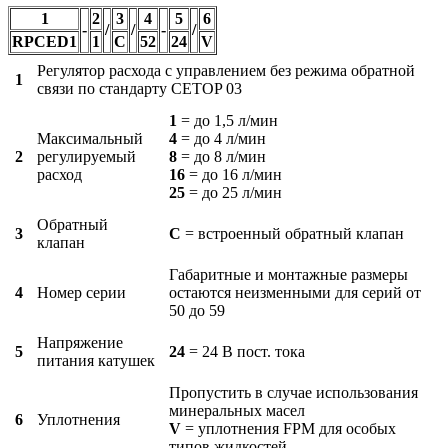
1
2
3
4
5
6
-
/
/
-
/
RPCED1
1
C
52
24
V
Регулятор расхода с управлением без режима обратной
1
связи по стандарту CETOP 03
1
= до 1,5 л/мин
Максимальный
4
= до 4 л/мин
2
регулируемый
8
= до 8 л/мин
расход
16
= до 16 л/мин
25
= до 25 л/мин
Обратный
3
С
= встроенный обратный клапан
клапан
Габаритные и монтажные размеры
4
Номер серии
остаются неизменными для серий от
50 до 59
Напряжение
5
24
= 24 В пост. тока
питания катушек
Пропустить в случае использования
минеральных масел
6
Уплотнения
V
= уплотнения FPM для особых
типов жидкостей