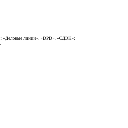
и: «Деловые линии», «DPD», «СДЭК»;
.