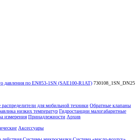
го давления по EN853-1SN (SAE100-R1AT)
730108_1SN_DN25
 распределители для мобильной техники
Обратные клапаны
равлика низких температур
Гидростанции малогабаритные
ва измерения
Принадлежности
Архив
ические
Аксессуары
 действия
Системы микросмазки
Система «масло-воздух»