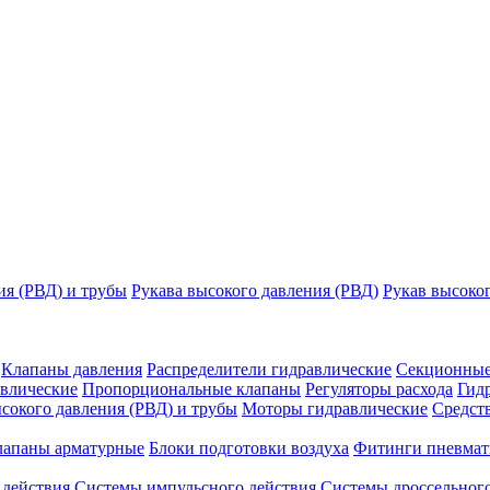
ия (РВД) и трубы
Рукава высокого давления (РВД)
Рукав высоко
Клапаны давления
Распределители гидравлические
Секционные
влические
Пропорциональные клапаны
Регуляторы расхода
Гид
сокого давления (РВД) и трубы
Моторы гидравлические
Средст
лапаны арматурные
Блоки подготовки воздуха
Фитинги пневмат
 действия
Системы импульсного действия
Системы дроссельного