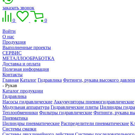
заказать звонок
0
0
Войти
О нас
Продукция
Выполненные проекты
СЕРВИС
МЕТАЛЛООБРАБОТКА
Доставка и оплата
Полезная информация
Контакты
Главная
Каталог
Гидравлика
Фитинги, рукава высокого давлен
- Рукав
Каталог продукции
Гидравлика
Насосы гидравлические
Аккумуляторы пневмогидравлические
Модульная аппаратура
Гидравлические плиты
Цилиндры гидра
Теплообменники
Фильтры гидравлические
Фитинги, рукава вы
Пневматика
Цилиндры пневматические
Распределители пневматические
К
Системы смазки
Системы двухлинейного действия
Системы последовательного