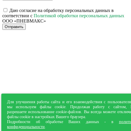
Даю согласие на обработку персональных данных в
соответствии с
Политикой обработки персональных данных
ООО «ПНЕВМАКС»
Отправить
Для улучшения работы сайта и его взаимодействия с пользовател
мы используем файлы cookie. Продолжая работу с сайтом,
разрешаете использование cookie-файлов. Вы всегда можете отключ
файлы cookie в настройках Вашего браузера.
Подробности об обработке Ваших данных - в
полит
конфиденциальности
.